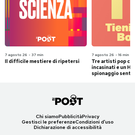
7 agosto 26
-
37 min
7 agosto 26
-
16 min
Il difficile mestiere di ripetersi
Tre artisti pop ch
incasinati e un Hit
spionaggio senti
Chi siamo
Pubblicità
Privacy
Gestisci le preferenze
Condizioni d'uso
Dichiarazione di accessibilità