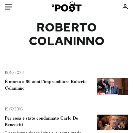
Auto
ROBERTO
COLANINNO
HOME
Italia
Moda
Mondo
Libri
Politica
Consumismi
19/8/2023
Tecnologia
Storie/Idee
È morto a 80 anni l’imprenditore Roberto
Internet
Ok Boomer!
Colaninno
Scienza
Media
Cultura
Europa
19/7/2016
Economia
Altrecose
Per cosa è stato condannato Carlo De
Sport
Mondiali calcio 2026
Benedetti