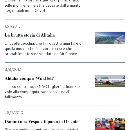
E cosa hanno deciso i giudici di primo grado
sulle morti e le malattie causate dall’amianto
negli stabilimenti Olivetti
PODCAST
12/1/2013
NEWSLETTER
La brutta storia di Alitalia
Di quella vecchia, che finì quattro anni fa, e di
quella nuova, che è ancora in crisi e che
I MIEI PREFERITI
probabilmente sarà venduta ad Air France
SHOP
8/8/2012
Alitalia compra WindJet?
In caso contrario, l'ENAC toglierà la licenza di
CALENDARIO
volo alla compagnia low cost, vicina al
fallimento
AREA PERSONALE
26/7/2010
Entra
Dammi una Vespa e ti porto in Oriente
Piaggio vuole conquistare i mercati asiatici