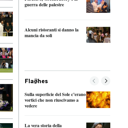
“Odis
guerra delle palestre
Che s
strum
Alcuni ristoranti si danno la
mancia da soli
Fla
hes
Sulla superficie del Sole c’erano
Il fi
vortici che non riuscivamo a
facen
vedere
dentr
La vera storia della
Il vi