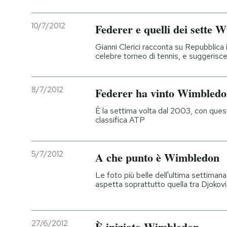
PODCAST
10/7/2012
Federer e quelli dei sette 
Gianni Clerici racconta su Repubblica i 
NEWSLETTER
celebre torneo di tennis, e suggerisce
I MIEI PREFERITI
8/7/2012
Federer ha vinto Wimbledo
È la settima volta dal 2003, con quest
classifica ATP
SHOP
5/7/2012
A che punto è Wimbledon
CALENDARIO
Le foto più belle dell'ultima settimana:
aspetta soprattutto quella tra Djokov
AREA PERSONALE
Entra
27/6/2012
È iniziato Wimbledon