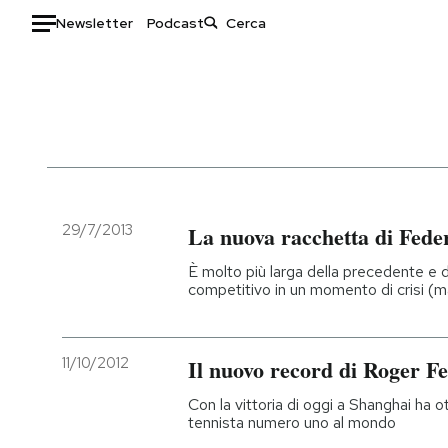
Newsletter
Podcast
Auto
HOME
Italia
Moda
Mondo
Libri
Politica
Consumismi
29/7/2013
La nuova racchetta di Fede
Tecnologia
Storie/Idee
È molto più larga della precedente e 
Internet
Ok Boomer!
competitivo in un momento di crisi (m
Scienza
Media
Cultura
Europa
11/10/2012
Il nuovo record di Roger F
Economia
Altrecose
Sport
Mondiali calcio 2026
Con la vittoria di oggi a Shanghai ha
tennista numero uno al mondo