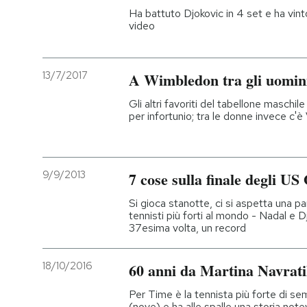
Ha battuto Djokovic in 4 set e ha vint
video
13/7/2017
A Wimbledon tra gli uomini
Gli altri favoriti del tabellone maschile 
per infortunio; tra le donne invece c'
9/9/2013
7 cose sulla finale degli US
Si gioca stanotte, ci si aspetta una pa
tennisti più forti al mondo - Nadal e D
37esima volta, un record
18/10/2016
60 anni da Martina Navrati
Per Time è la tennista più forte di se
(nove) e ha alle spalle una storia note