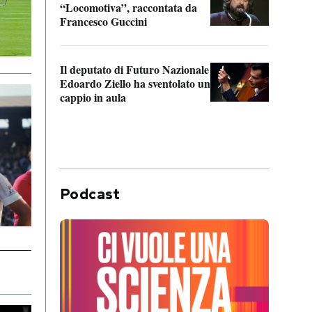
“Locomotiva”, raccontata da
inseg
Francesco Guccini
Khers
Il deputato di Futuro Nazionale
La pl
Edoardo Ziello ha sventolato un
da P
cappio in aula
Podcast