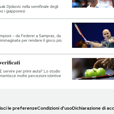
vak Djokovic nella semifinale degli
o i giapponesi
campioni – da Federer a Sampras, da
immaginate per rendere il gioco più
erificati
E servire per primi aiuta? Lo studio
smentisce molte percezioni istintive
sci le preferenze
Condizioni d'uso
Dichiarazione di acc