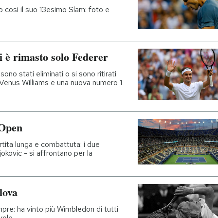
o così il suo 13esimo Slam: foto e
 è rimasto solo Federer
sono stati eliminati o si sono ritirati
è Venus Williams e una nuova numero 1
 Open
rtita lunga e combattuta: i due
jokovic - si affrontano per la
lova
mpre: ha vinto più Wimbledon di tutti
vole