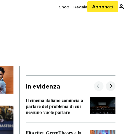
Abbonati
Shop
Regala
In evidenza
Il cinema italiano comincia a
A cos
parlare del problema di cui
nessuno vuole parlare
Cosa 
FitActive, GreenTheory e la