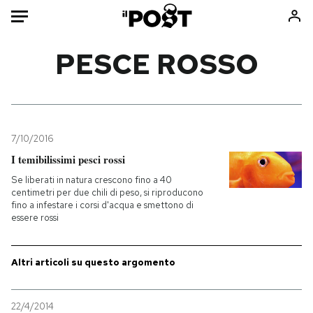
Auto
PESCE ROSSO
HOME
Italia
Moda
Mondo
Libri
7/10/2016
Politica
Consumismi
I temibilissimi pesci rossi
Tecnologia
Storie/Idee
Se liberati in natura crescono fino a 40
centimetri per due chili di peso, si riproducono
Internet
Ok Boomer!
fino a infestare i corsi d'acqua e smettono di
Scienza
Media
essere rossi
Cultura
Europa
Economia
Altrecose
Altri articoli su questo argomento
Sport
Mondiali calcio 2026
22/4/2014