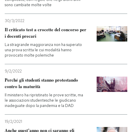
sono cambiate molte volte
PODCAST
30/3/2022
Il criticato test a crocette del concorso per
NEWSLETTER
i docenti precari
La stragrande maggioranza non ha superato
una prova scritta le cui modalità hanno
I MIEI PREFERITI
provocato molte polemiche
SHOP
9/2/2022
Perché gli studenti stanno protestando
contro la maturità
CALENDARIO
Il ministero ha ripristinato le prove scritte, ma
le associazioni studentesche le giudicano
inadeguate dopo la pandemia e la DAD
AREA PERSONALE
Entra
19/2/2021
Anche quest’anno non ci saranno gli