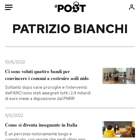
Auto
PATRIZIO BIANCHI
HOME
Italia
Moda
Mondo
Libri
10/6/2022
Politica
Consumismi
Ci sono voluti quattro bandi per
convincere i comuni a costruire asili nido
Tecnologia
Storie/Idee
Soltanto dopo varie proroghe e l'intervento
Internet
Ok Boomer!
dell'ANCI sono stati assegnati tutti i 2,4 miliardi
Scienza
Media
di euro messi a disposizione dal PNRR
Cultura
Europa
Economia
Altrecose
11/5/2022
Come si diventa insegnante in Italia
Sport
Mondiali calcio 2026
È un percorso notoriamente lungo e
complicato, con regole che negli ultimi anni