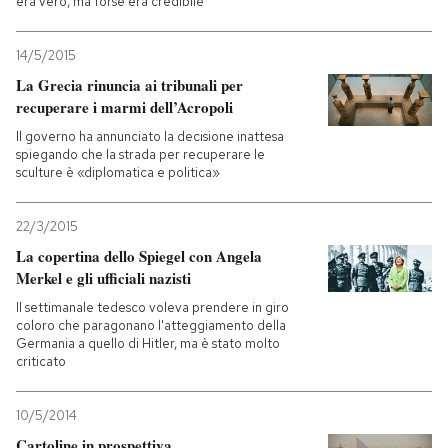
era vero, ma forse era credibile
14/5/2015
La Grecia rinuncia ai tribunali per
recuperare i marmi dell’Acropoli
Il governo ha annunciato la decisione inattesa
spiegando che la strada per recuperare le
sculture è «diplomatica e politica»
22/3/2015
La copertina dello Spiegel con Angela
Merkel e gli ufficiali nazisti
Il settimanale tedesco voleva prendere in giro
coloro che paragonano l'atteggiamento della
Germania a quello di Hitler, ma è stato molto
criticato
10/5/2014
Cartoline in prospettiva