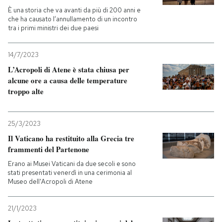
È una storia che va avanti da più di 200 anni e
che ha causato l’annullamento di un incontro
PODCAST
tra i primi ministri dei due paesi
NEWSLETTER
14/7/2023
L’Acropoli di Atene è stata chiusa per
alcune ore a causa delle temperature
I MIEI PREFERITI
troppo alte
SHOP
25/3/2023
Il Vaticano ha restituito alla Grecia tre
frammenti del Partenone
CALENDARIO
Erano ai Musei Vaticani da due secoli e sono
stati presentati venerdì in una cerimonia al
Museo dell'Acropoli di Atene
AREA PERSONALE
Entra
21/1/2023