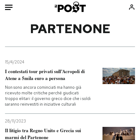
Auto
PARTENONE
HOME
Italia
Moda
Mondo
Libri
15/4/2024
Politica
Consumismi
I contestati tour privati sull’Acropoli di
Atene a 5mila euro a persona
Tecnologia
Storie/Idee
Non sono ancora cominciati ma hanno già
Internet
Ok Boomer!
ricevuto molte critiche perché giudicati
Scienza
Media
troppo elitari: il governo greco dice che i soldi
saranno reinvestiti in iniziative culturali
Cultura
Europa
Economia
Altrecose
28/11/2023
Sport
Mondiali calcio 2026
Il litigio tra Regno Unito e Grecia sui
marmi del Partenone