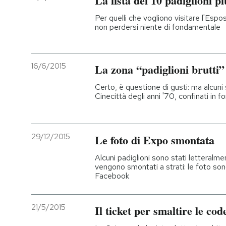
La lista dei 10 padiglioni p
Per quelli che vogliono visitare l'Espo
PODCAST
non perdersi niente di fondamentale
NEWSLETTER
16/6/2015
La zona “padiglioni brutti”
Certo, è questione di gusti: ma alcuni
I MIEI PREFERITI
Cinecittà degli anni '70, confinati in
SHOP
29/12/2015
Le foto di Expo smontata
CALENDARIO
Alcuni padiglioni sono stati letteralmen
vengono smontati a strati: le foto so
Facebook
AREA PERSONALE
21/5/2015
Il ticket per smaltire le cod
Entra