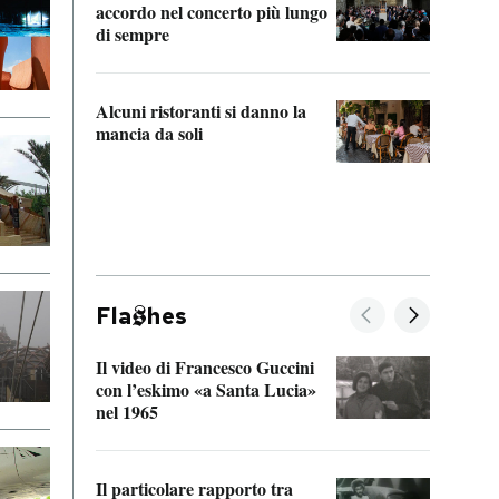
accordo nel concerto più lungo
di sempre
Il ci
parla
Alcuni ristoranti si danno la
nessu
mancia da soli
Fla
hes
Il video di Francesco Guccini
Sulla
con l’eskimo «a Santa Lucia»
vorti
nel 1965
veder
Il particolare rapporto tra
La ve