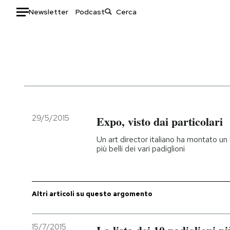
Newsletter
Podcast
Auto
HOME
Italia
Moda
Mondo
Libri
Politica
Consumismi
29/5/2015
Expo, visto dai particolari
Tecnologia
Storie/Idee
Un art director italiano ha montato un
Internet
Ok Boomer!
più belli dei vari padiglioni
Scienza
Media
Cultura
Europa
Economia
Altrecose
Altri articoli su questo argomento
Sport
Mondiali calcio 2026
15/7/2015