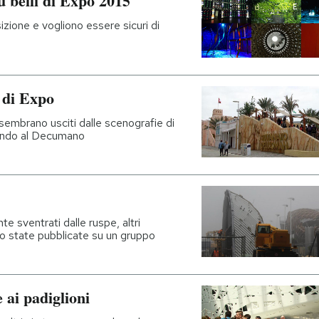
iù belli di Expo 2015
sizione e vogliono essere sicuri di
 di Expo
 sembrano usciti dalle scenografie di
 fondo al Decumano
te sventrati dalle ruspe, altri
no state pubblicate su un gruppo
e ai padiglioni