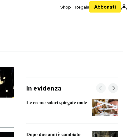
Abbonati
Shop
Regala
In evidenza
Le creme solari spiegate male
FitAc
guerr
Dopo due anni è cambiato
A cos