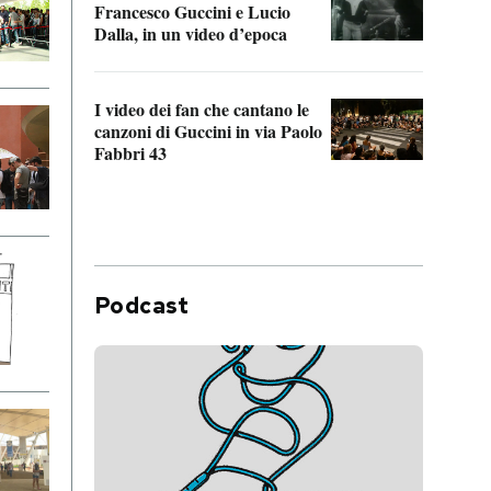
Francesco Guccini e Lucio
“Loco
Dalla, in un video d’epoca
Franc
I video dei fan che cantano le
Il de
canzoni di Guccini in via Paolo
Edoar
Fabbri 43
cappi
Podcast