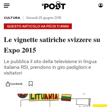
Auto
CULTURA
Giovedì 25 giugno 2015
QUESTO ARTICOLO HA PIÙ DI
11 ANNI
HOME
Le vignette satiriche svizzere su
Italia
Moda
Expo 2015
Mondo
Libri
Politica
Consumismi
Le pubblica il sito della televisione in lingua
Tecnologia
Storie/Idee
italiana RSI, prendono in giro padiglioni e
Internet
Ok Boomer!
visitatori
Scienza
Media
Cultura
Europa
Condividi
Economia
Altrecose
Sport
Mondiali calcio 2026