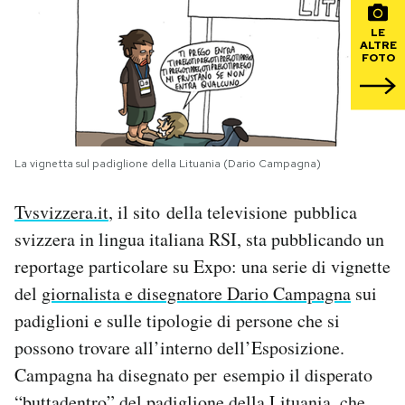
LE
PODCAST
ALTRE
FOTO
NEWSLETTER
I MIEI PREFERITI
La vignetta sul padiglione della Lituania (Dario Campagna)
Tvsvizzera.it
, il sito della televisione pubblica
SHOP
svizzera in lingua italiana RSI, sta pubblicando un
reportage particolare su Expo: una serie di vignette
CALENDARIO
del
giornalista e disegnatore Dario Campagna
sui
padiglioni e sulle tipologie di persone che si
AREA PERSONALE
possono trovare all’interno dell’Esposizione.
Campagna ha disegnato per esempio il disperato
Area Personale
Newsletter
“buttadentro” del padiglione della Lituania, che