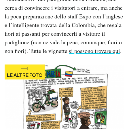
Notifiche mobile
cerca di convincere i visitatori a entrare, ma anche
Regala il Post
la poca preparazione dello staff Expo con l’inglese
Hai bisogno di aiuto?
e l’intelligente trovata della Colombia, che regala
Esci
fiori ai passanti per convincerli a visitare il
padiglione (non ne vale la pena, comunque, fiori o
non fiori). Tutte le vignette
si possono trovare qui
.