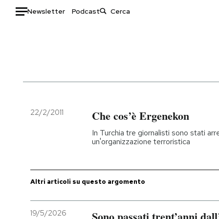
Newsletter
Podcast
Auto
HOME
Italia
Moda
Mondo
Libri
Politica
Consumismi
22/2/2011
Che cos’è Ergenekon
Tecnologia
Storie/Idee
In Turchia tre giornalisti sono stati arr
Internet
Ok Boomer!
un'organizzazione terroristica
Scienza
Media
Cultura
Europa
Economia
Altrecose
Altri articoli su questo argomento
Sport
Mondiali calcio 2026
19/5/2026
Sono passati trent’anni dall