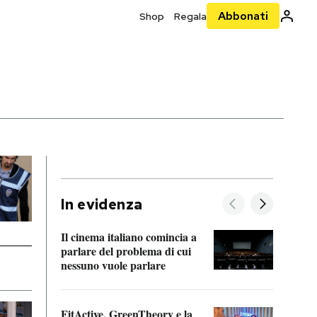
Abbonati
Shop
Regala
In evidenza
Il cinema italiano comincia a
A cos
parlare del problema di cui
nessuno vuole parlare
Cosa 
FitActive, GreenTheory e la