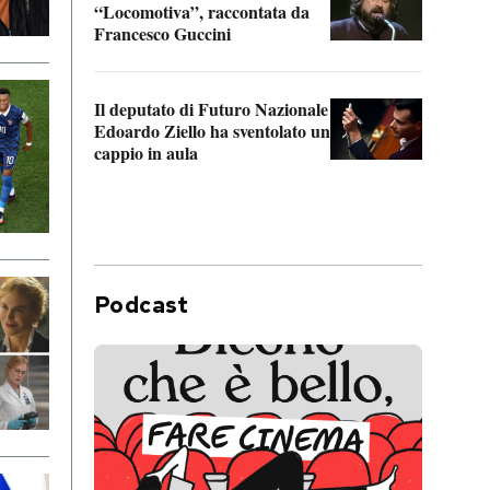
“Locomotiva”, raccontata da
inseg
Francesco Guccini
Khers
Il deputato di Futuro Nazionale
La pl
Edoardo Ziello ha sventolato un
da P
cappio in aula
Podcast