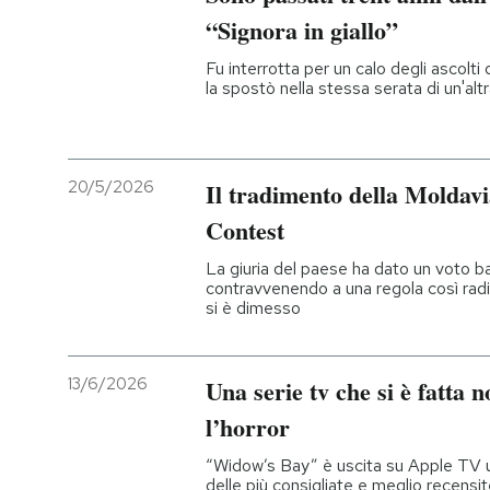
“Signora in giallo”
PODCAST
Fu interrotta per un calo degli ascolti
la spostò nella stessa serata di un'alt
NEWSLETTER
20/5/2026
Il tradimento della Moldavi
I MIEI PREFERITI
Contest
SHOP
La giuria del paese ha dato un voto b
contravvenendo a una regola così radic
si è dimesso
CALENDARIO
13/6/2026
Una serie tv che si è fatta 
AREA PERSONALE
l’horror
Entra
“Widow’s Bay” è uscita su Apple TV u
delle più consigliate e meglio recensi