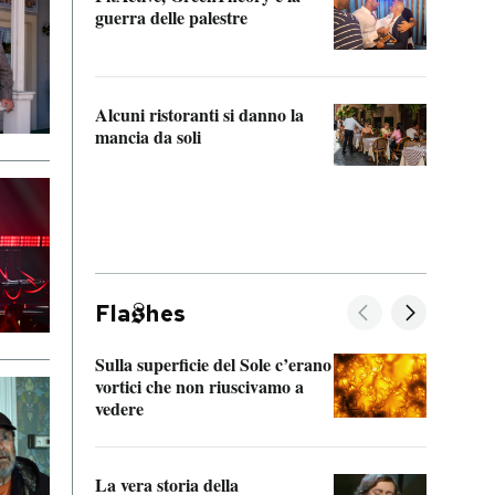
“Odis
guerra delle palestre
Che s
strum
Alcuni ristoranti si danno la
mancia da soli
Fla
hes
Sulla superficie del Sole c’erano
Il fi
vortici che non riuscivamo a
facen
vedere
dentr
La vera storia della
Il vi