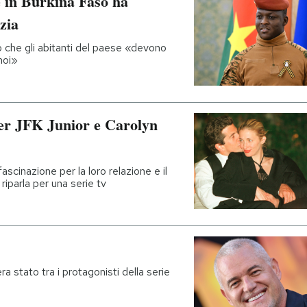
re in Burkina Faso ha
zia
tto che gli abitanti del paese «devono
noi»
per JFK Junior e Carolyn
scinazione per la loro relazione e il
riparla per una serie tv
a stato tra i protagonisti della serie