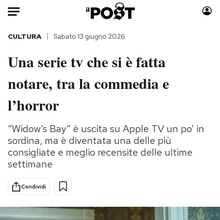
Auto
CULTURA
Sabato 13 giugno 2026
Una serie tv che si è fatta
HOME
notare, tra la commedia e
Italia
Moda
Mondo
Libri
l’horror
Politica
Consumismi
Tecnologia
Storie/Idee
“Widow’s Bay” è uscita su Apple TV un po’ in
sordina, ma è diventata una delle più
Internet
Ok Boomer!
consigliate e meglio recensite delle ultime
Scienza
Media
settimane
Cultura
Europa
Economia
Altrecose
Condividi
Sport
Mondiali calcio 2026