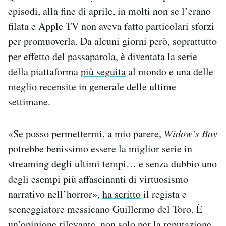
Notifiche mobile
episodi, alla fine di aprile, in molti non se l’erano
Regala il Post
filata e Apple TV non aveva fatto particolari sforzi
Hai bisogno di aiuto?
per promuoverla. Da alcuni giorni però, soprattutto
Esci
per effetto del passaparola, è diventata la serie
della piattaforma
più seguita
al mondo e una delle
meglio recensite in generale delle ultime
settimane.
«Se posso permettermi, a mio parere,
Widow’s Bay
potrebbe benissimo essere la miglior serie in
streaming degli ultimi tempi… e senza dubbio uno
degli esempi più affascinanti di virtuosismo
narrativo nell’horror»,
ha scritto
il regista e
sceneggiatore messicano Guillermo del Toro. È
un’opinione rilevante, non solo per la reputazione