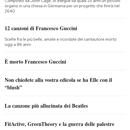
Composto da John Cage, lo esegue da quasi 25 anni un piccolo
organo in una chiesa in Germania per un progetto che finirà nel
2640
12 canzoni di Francesco Guccini
Scelte fra le più belle, amate e ricordate del cantautore morto
oggi a 86 anni
È morto Francesco Guccini
Non chiedete alla vostra edicola se ha Elle con il
“blush”
La canzone più allucinata dei Beatles
FitActive, GreenTheory e la guerra delle palestre