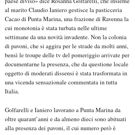
paese diviso» dice Rosanna Golfarelli, che insieme
Notifiche mobile
al marito Claudio Ianiero gestisce la pasticceria
Regala il Post
Cacao di Punta Marina, una frazione di Ravenna la
Hai bisogno di aiuto?
cui monotonia è stata turbata nelle ultime
Esci
settimane da una novità invadente. Non la colonia
di pavoni, che si aggira per le strade da molti anni,
bensì le troupe delle tv del pomeriggio arrivate per
documentarne la presenza, che da questione locale
oggetto di moderati dissensi è stata trasformata in
una vicenda sensazionale commentata in tutta
Italia.
Golfarelli e Ianiero lavorano a Punta Marina da
oltre quarant’anni e da almeno dieci sono abituati
alla presenza dei pavoni, il cui numero però è