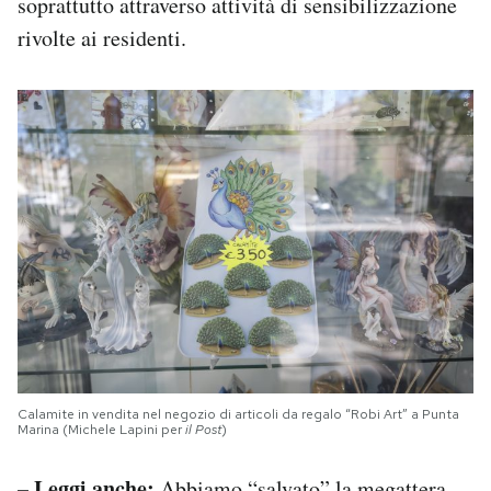
soprattutto attraverso attività di sensibilizzazione
rivolte ai residenti.
Calamite in vendita nel negozio di articoli da regalo “Robi Art” a Punta
Marina (Michele Lapini per
il Post
)
– Leggi anche:
Abbiamo “salvato” la megattera