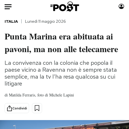
Auto
ITALIA
Lunedì 11 maggio 2026
Punta Marina era abituata ai
HOME
pavoni, ma non alle telecamere
Italia
Moda
Mondo
Libri
La convivenza con la colonia che popola il
Politica
Consumismi
paese vicino a Ravenna non è sempre stata
Tecnologia
Storie/Idee
semplice, ma la tv l’ha resa qualcosa su cui
Internet
Ok Boomer!
litigare
Scienza
Media
di
Matilda Ferraris, foto di Michele Lapini
Cultura
Europa
Economia
Altrecose
Condividi
Sport
Mondiali calcio 2026