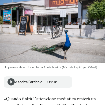
PODCAST
NEWSLETTER
I MIEI PREFERITI
SHOP
Un pavone davanti a un bar a Punta Marina (Michele Lapini per
il Post
)
CALENDARIO
Ascolta l'articolo
09:38
AREA PERSONALE
Area Personale
«Quando finirà l’attenzione mediatica resterà un
Newsletter