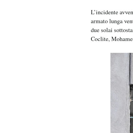
L’incidente avven
armato lunga vent
due solai sottost
Coclite, Mohamed