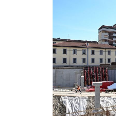
PODCAST
NEWSLETTER
I MIEI PREFERITI
SHOP
CALENDARIO
AREA PERSONALE
Area Personale
Newsletter