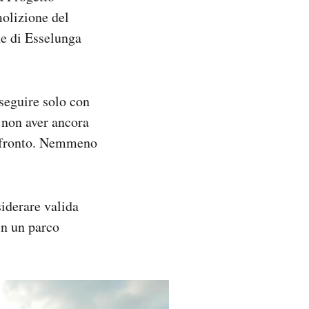
molizione del
ne di Esselunga
oseguire solo con
 non aver ancora
confronto. Nemmeno
siderare valida
in un parco