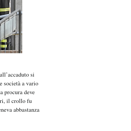
ull’accaduto si
e società a vario
la procura deve
i, il crollo fu
teneva abbastanza