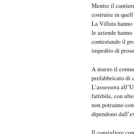
Mentre il cantier
costruire in quell
La Villata hanno 
le aziende hanno 
contestando il pr
impedito di proseg
A marzo il comune
prefabbricato di 
L’assessora all’U
fattibile, con ul
non potranno com
dipendono dall’e
Il consigliere co