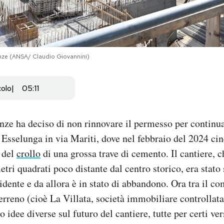
irenze (ANSA/ Claudio Giovannini)
colo
05:11
nze ha deciso di non rinnovare il permesso per continua
Esselunga in via Mariti, dove nel febbraio del 2024 cin
 del
crollo
di una grossa trave di cemento. Il cantiere, 
tri quadrati poco distante dal centro storico, era stato
dente e da allora è in stato di abbandono. Ora tra il com
 terreno (cioè La Villata, società immobiliare controllat
 idee diverse sul futuro del cantiere, tutte per certi ve