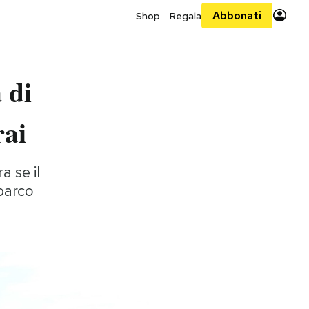
Abbonati
Shop
Regala
 di
rai
a se il
parco