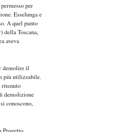
l permesso per
ssione. Esselunga e
so. A quel punto
r) della Toscana,
ea aveva
 demolire il
 più utilizzabile.
 ritenuto
 di demolizione
 si conoscono,
a Progetto