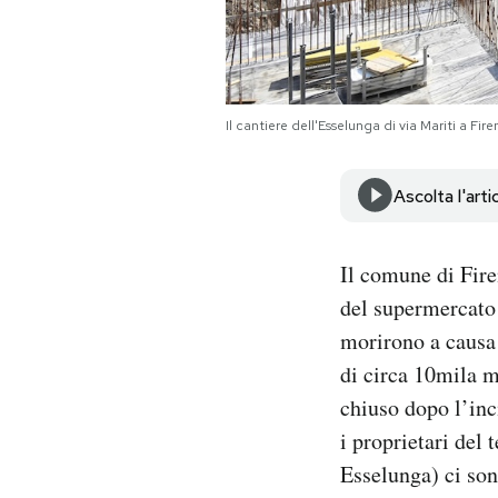
Notifiche mobile
Regala il Post
Hai bisogno di aiuto?
Esci
Il cantiere dell'Esselunga di via Mariti a F
Ascolta l'arti
Il comune di Fire
del supermercato 
morirono a causa
di circa 10mila me
chiuso dopo l’inci
i proprietari del
Esselunga) ci sono