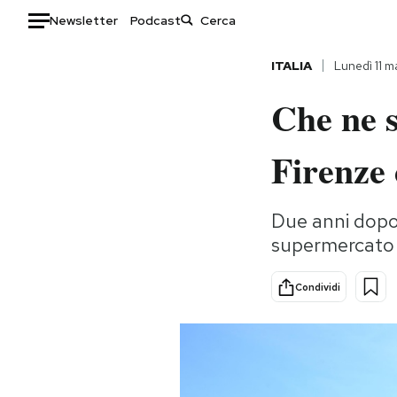
Newsletter
Podcast
Auto
ITALIA
Lunedì 11 
Che ne s
HOME
Italia
Moda
Firenze
Mondo
Libri
Politica
Consumismi
Due anni dopo i
Tecnologia
Storie/Idee
supermercato v
Internet
Ok Boomer!
Scienza
Media
Condividi
Cultura
Europa
Economia
Altrecose
Sport
Mondiali calcio 2026