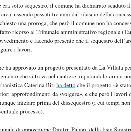
e era sotto sequestro, il comune ha dichiarato scaduto i
’area, essendo passati tre anni dal rilascio della conce
chiesto una proroga, che però il comune non ha conces
fatto ricorso al Tribunale amministrativo regionale (Ta
ovvedimento e facendo presente che il sequestro dell’ar
uire i lavori.
 ha approvato un progetto presentato da La Villata per
cemento che si trova nel cantiere, reputandolo ormai non
rbanistica Caterina Biti
ha detto
che il progetto «è stato
teriori approfondimenti da svolgere», e che però i lavori
unque iniziare prima del dissequestro (i cui tempi non
ventuale processo).
munale di opposizione Dmitrij Palagi, della lista Sinistr