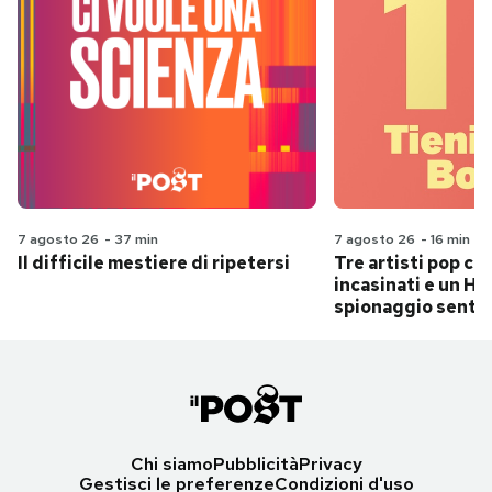
7 agosto 26
-
37 min
7 agosto 26
-
16 min
Il difficile mestiere di ripetersi
Tre artisti pop ch
incasinati e un Hit
spionaggio senti
Chi siamo
Pubblicità
Privacy
Gestisci le preferenze
Condizioni d'uso