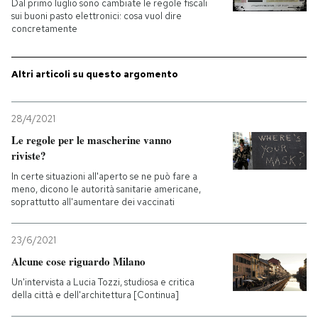
Dal primo luglio sono cambiate le regole fiscali
sui buoni pasto elettronici: cosa vuol dire
PODCAST
concretamente
Altri articoli su questo argomento
NEWSLETTER
28/4/2021
I MIEI PREFERITI
Le regole per le mascherine vanno
riviste?
SHOP
In certe situazioni all'aperto se ne può fare a
meno, dicono le autorità sanitarie americane,
soprattutto all'aumentare dei vaccinati
CALENDARIO
23/6/2021
Alcune cose riguardo Milano
AREA PERSONALE
Un'intervista a Lucia Tozzi, studiosa e critica
Entra
della città e dell'architettura [Continua]