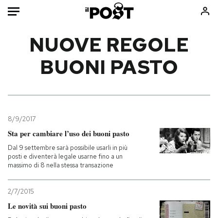
Auto
NUOVE REGOLE
BUONI PASTO
HOME
Italia
Moda
Mondo
Libri
Politica
Consumismi
8/9/2017
Tecnologia
Storie/Idee
Sta per cambiare l’uso dei buoni pasto
Internet
Ok Boomer!
Dal 9 settembre sarà possibile usarli in più
Scienza
Media
posti e diventerà legale usarne fino a un
massimo di 8 nella stessa transazione
Cultura
Europa
Economia
Altrecose
2/7/2015
Sport
Mondiali calcio 2026
Le novità sui buoni pasto