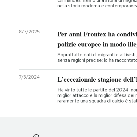
Gli irlandesi hanno una storia di migr
nella storia moderna e contemporanea,
8/7/2025
Per anni Frontex ha condivi
polizie europee in modo ille
Soprattutto dati di migranti e attivist
senza ragioni precise: lo ha raccontat
7/3/2024
L’eccezionale stagione dell’
Ha vinto tutte le partite del 2024, non
miglior attacco e la miglior difesa dei
raramente una squadra di calcio è sta