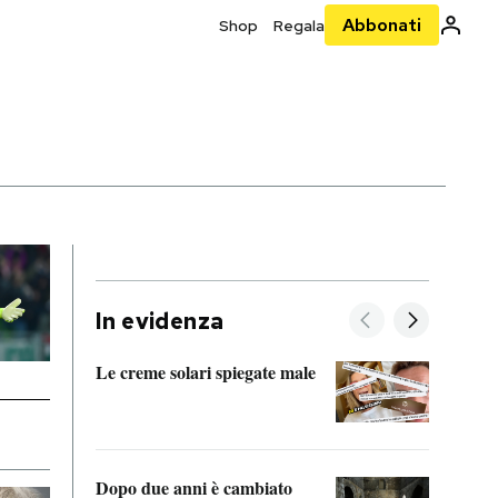
Abbonati
Shop
Regala
I
In evidenza
Le creme solari spiegate male
FitAc
guerr
Dopo due anni è cambiato
A cos