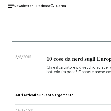
Newsletter
Podcast
Auto
HOME
Italia
Moda
Mondo
Libri
Politica
Consumismi
3/6/2016
10 cose da nerd sugli Europ
Tecnologia
Storie/Idee
Chi è il calciatore più vecchio ad aver
Internet
Ok Boomer!
batterlo fra poco? E sapete anche co
Scienza
Media
Cultura
Europa
Economia
Altrecose
Altri articoli su questo argomento
Sport
Mondiali calcio 2026