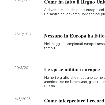
28/3/2021
Come ha fatto il Regno Uni
PODCAST
A diventare uno dei paesi europei coi 
il disastro del governo Johnson nei p
NEWSLETTER
25/9/2017
Nessuno in Europa ha fatto
I MIEI PREFERITI
Nei maggiori campionati europei nessu
terribili
SHOP
29/3/2014
Le spese militari europee
CALENDARIO
Numeri e grafici che mostrano come so
americani se ne lamentano, gli europei
Russia
AREA PERSONALE
Entra
4/3/2025
Come interpretare i record