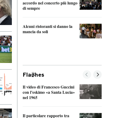
accordo nel concerto più lungo
di sempre
Il ci
parla
Alcuni ristoranti si danno la
nessu
mancia da soli
Fla
hes
Il video di Francesco Guccini
Sulla
con l’eskimo «a Santa Lucia»
vorti
nel 1965
veder
Il particolare rapporto tra
La ve