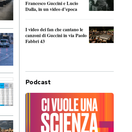
Francesco Guccini e Lucio
“Loco
Dalla, in un video d’epoca
Franc
I video dei fan che cantano le
Il de
canzoni di Guccini in via Paolo
Edoar
Fabbri 43
cappi
Podcast