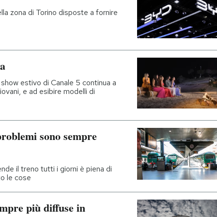
la zona di Torino disposte a fornire
ra
y show estivo di Canale 5 continua a
ovani, e ad esibire modelli di
i problemi sono sempre
ende il treno tutti i giorni è piena di
to le cose
mpre più diffuse in