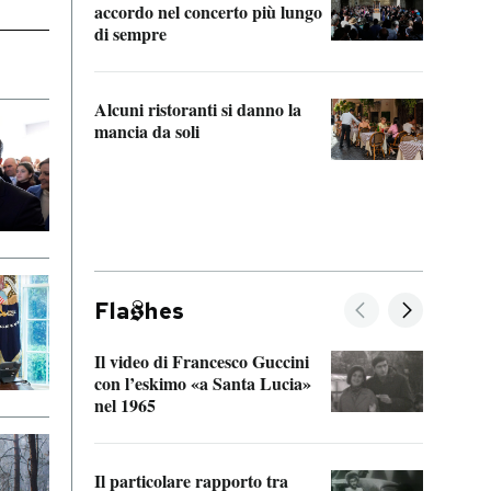
accordo nel concerto più lungo
di sempre
Il ci
parla
Alcuni ristoranti si danno la
nessu
mancia da soli
Fla
hes
Il video di Francesco Guccini
Sulla
con l’eskimo «a Santa Lucia»
vorti
nel 1965
veder
Il particolare rapporto tra
La ve