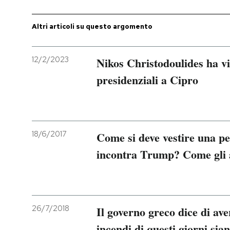
PODCAST
Altri articoli su questo argomento
NEWSLETTER
12/2/2023
Nikos Christodoulides ha vin
presidenziali a Cipro
I MIEI PREFERITI
SHOP
18/6/2017
Come si deve vestire una p
incontra Trump? Come gli a
CALENDARIO
AREA PERSONALE
26/7/2018
Il governo greco dice di ave
Entra
incendi di questi giorni sian