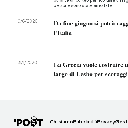
durante un corteo per ricordare un ra
persone sono state arrestate
9/6/2020
Da fine giugno si potrà rag
l’Italia
31/1/2020
La Grecia vuole costruire u
largo di Lesbo per scoraggi
Chi siamo
Pubblicità
Privacy
Gesti