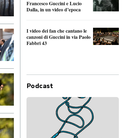
Francesco Guccini e Lucio
“Loco
Dalla, in un video d’epoca
Franc
I video dei fan che cantano le
Il de
canzoni di Guccini in via Paolo
Edoar
Fabbri 43
cappi
Podcast