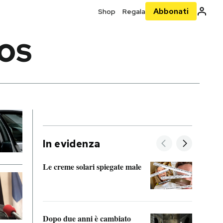
Abbonati
Shop
Regala
KOS
In evidenza
Le creme solari spiegate male
FitAc
guerr
Dopo due anni è cambiato
A cos