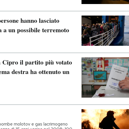
 persone hanno lasciato
a a un possibile terremoto
 Cipro il partito più votato
rema destra ha ottenuto un
ti bombe molotov e gas lacrimogeno