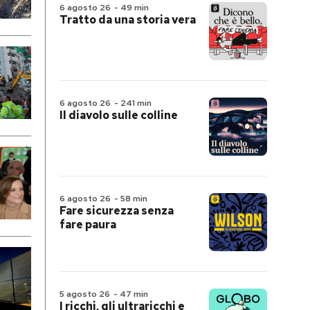
6 agosto 26
-
49 min
Tratto da una storia vera
6 agosto 26
-
241 min
Il diavolo sulle colline
6 agosto 26
-
58 min
Fare sicurezza senza
fare paura
5 agosto 26
-
47 min
I ricchi, gli ultraricchi e