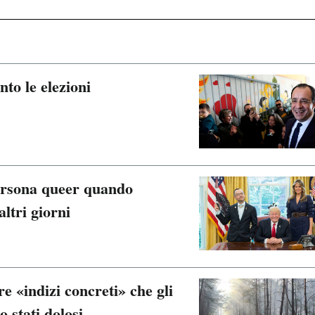
to le elezioni
ersona queer quando
ltri giorni
re «indizi concreti» che gli
o stati dolosi