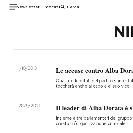
Newsletter
Podcast
Auto
NI
HOME
Italia
Moda
Mondo
Libri
Politica
Consumismi
1/10/2013
Le accuse contro Alba Dor
Tecnologia
Storie/Idee
Quattro deputati del partito sono stat
Internet
Ok Boomer!
toccherà anche al capo e al suo vice: 
Scienza
Media
Cultura
Europa
28/9/2013
Il leader di Alba Dorata è s
Economia
Altrecose
Insieme a tre parlamentari del gruppo 
Sport
Mondiali calcio 2026
creato un'organizzazione criminale