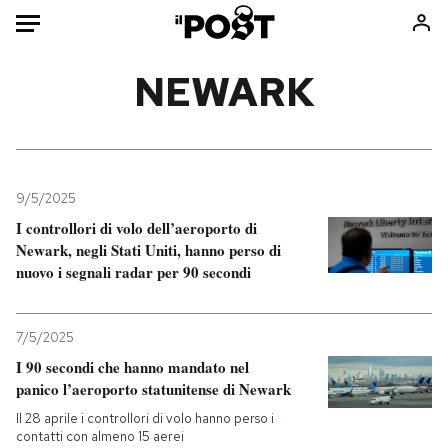
Auto
NEWARK
HOME
Italia
Moda
Mondo
Libri
9/5/2025
Politica
Consumismi
I controllori di volo dell’aeroporto di
Newark, negli Stati Uniti, hanno perso di
Tecnologia
Storie/Idee
nuovo i segnali radar per 90 secondi
Internet
Ok Boomer!
Scienza
Media
7/5/2025
Cultura
Europa
I 90 secondi che hanno mandato nel
Economia
Altrecose
panico l’aeroporto statunitense di Newark
Sport
Mondiali calcio 2026
Il 28 aprile i controllori di volo hanno perso i
contatti con almeno 15 aerei