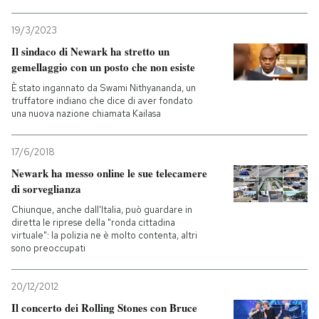
PODCAST
19/3/2023
Il sindaco di Newark ha stretto un
gemellaggio con un posto che non esiste
NEWSLETTER
È stato ingannato da Swami Nithyananda, un
truffatore indiano che dice di aver fondato
una nuova nazione chiamata Kailasa
I MIEI PREFERITI
17/6/2018
SHOP
Newark ha messo online le sue telecamere
di sorveglianza
Chiunque, anche dall'Italia, può guardare in
CALENDARIO
diretta le riprese della "ronda cittadina
virtuale": la polizia ne è molto contenta, altri
sono preoccupati
AREA PERSONALE
20/12/2012
Entra
Il concerto dei Rolling Stones con Bruce