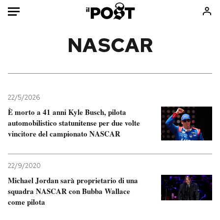
Auto
NASCAR
HOME
Italia
Moda
Mondo
Libri
22/5/2026
Politica
Consumismi
È morto a 41 anni Kyle Busch, pilota
automobilistico statunitense per due volte
Tecnologia
Storie/Idee
vincitore del campionato NASCAR
Internet
Ok Boomer!
Scienza
Media
22/9/2020
Cultura
Europa
Michael Jordan sarà proprietario di una
Economia
Altrecose
squadra NASCAR con Bubba Wallace
Sport
Mondiali calcio 2026
come pilota