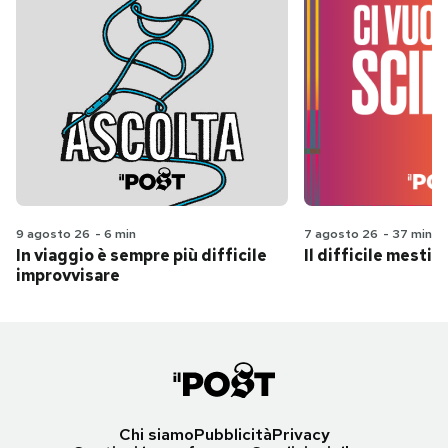
9 agosto 26
-
6 min
7 agosto 26
-
37 min
In viaggio è sempre più difficile
Il difficile mestie
improvvisare
Chi siamo
Pubblicità
Privacy