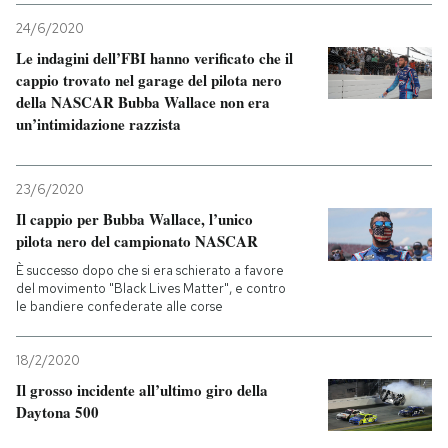
24/6/2020
PODCAST
Le indagini dell’FBI hanno verificato che il
cappio trovato nel garage del pilota nero
della NASCAR Bubba Wallace non era
NEWSLETTER
un’intimidazione razzista
I MIEI PREFERITI
23/6/2020
Il cappio per Bubba Wallace, l’unico
SHOP
pilota nero del campionato NASCAR
È successo dopo che si era schierato a favore
del movimento "Black Lives Matter", e contro
CALENDARIO
le bandiere confederate alle corse
18/2/2020
AREA PERSONALE
Il grosso incidente all’ultimo giro della
Daytona 500
Entra