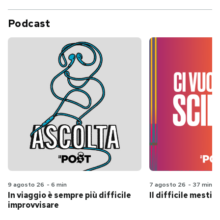
Podcast
9 agosto 26
-
6 min
7 agosto 26
-
37 min
In viaggio è sempre più difficile
Il difficile mestie
improvvisare