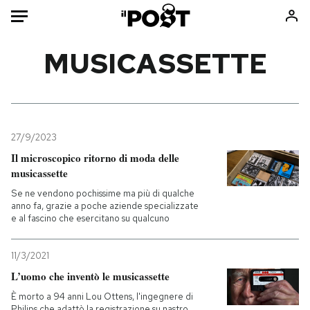
Auto
MUSICASSETTE
HOME
Italia
Moda
Mondo
Libri
27/9/2023
Politica
Consumismi
Il microscopico ritorno di moda delle
musicassette
Tecnologia
Storie/Idee
Se ne vendono pochissime ma più di qualche
Internet
Ok Boomer!
anno fa, grazie a poche aziende specializzate
Scienza
Media
e al fascino che esercitano su qualcuno
Cultura
Europa
Economia
Altrecose
11/3/2021
L’uomo che inventò le musicassette
Sport
Mondiali calcio 2026
È morto a 94 anni Lou Ottens, l'ingegnere di
Philips che adattò la registrazione su nastro