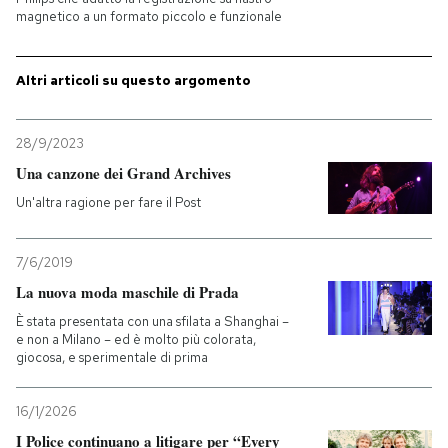
magnetico a un formato piccolo e funzionale
PODCAST
Altri articoli su questo argomento
NEWSLETTER
28/9/2023
Una canzone dei Grand Archives
I MIEI PREFERITI
Un'altra ragione per fare il Post
SHOP
7/6/2019
La nuova moda maschile di Prada
CALENDARIO
È stata presentata con una sfilata a Shanghai –
e non a Milano – ed è molto più colorata,
giocosa, e sperimentale di prima
AREA PERSONALE
Entra
16/1/2026
I Police continuano a litigare per “Every