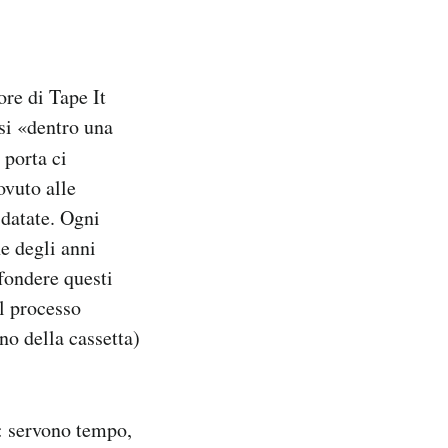
ore di Tape It
rsi «dentro una
 porta ci
ovuto alle
 datate. Ogni
ne degli anni
fondere questi
el processo
no della cassetta)
: servono tempo,