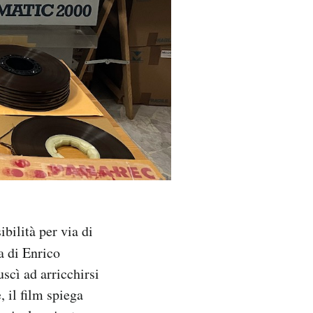
bilità per via di
a di Enrico
uscì ad arricchirsi
, il film spiega