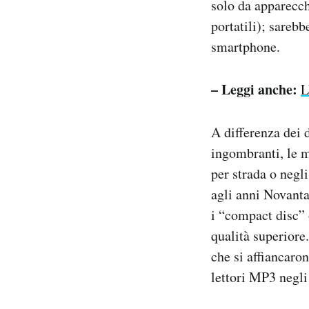
solo da apparecch
portatili); sareb
smartphone.
– Leggi anche:
L
A differenza dei 
ingombranti, le m
per strada o negl
agli anni Novanta 
i “compact disc” 
qualità superiore
che si affiancaro
lettori MP3 negl