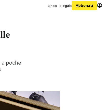
Abbonati
Shop
Regala
lle
e a poche
o