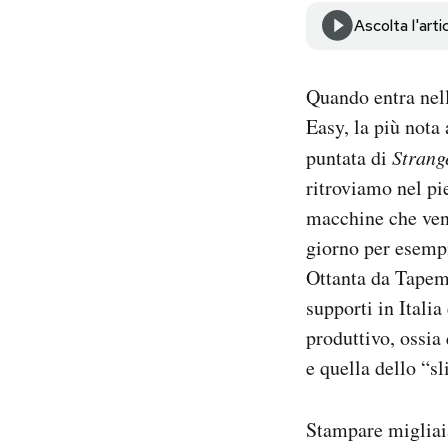
Notifiche mobile
Ascolta l'arti
Regala il Post
Hai bisogno di aiuto?
Quando entra nell
Esci
Easy, la più nota
puntata di
Strang
ritroviamo nel pi
macchine che veng
giorno per esempio
Ottanta da Tapema
supporti in Itali
produttivo, ossia 
e quella dello “sl
Stampare migliaia