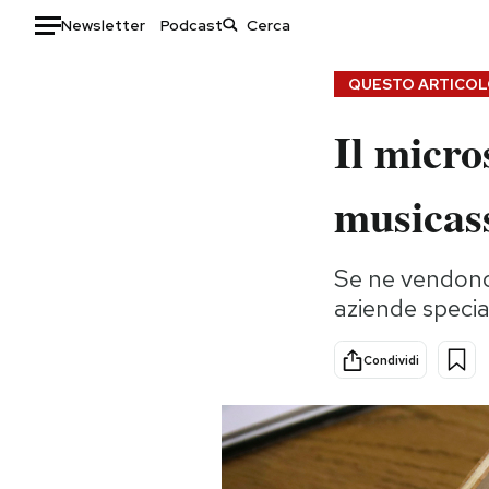
Newsletter
Podcast
Auto
QUESTO ARTICOLO
Il micro
HOME
Italia
Moda
musicas
Mondo
Libri
Politica
Consumismi
Se ne vendono
Tecnologia
Storie/Idee
aziende specia
Internet
Ok Boomer!
Scienza
Media
Condividi
Cultura
Europa
Economia
Altrecose
Sport
Mondiali calcio 2026