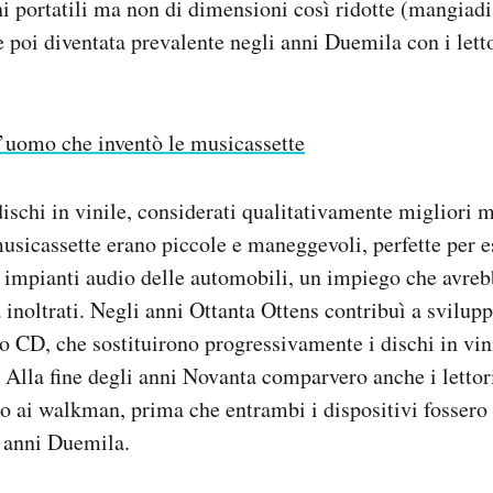
i portatili ma non di dimensioni così ridotte (mangiadis
be poi diventata prevalente negli anni Duemila con i lett
’uomo che inventò le musicassette
dischi in vinile, considerati qualitativamente migliori 
usicassette erano piccole e maneggevoli, perfette per e
i impianti audio delle automobili, un impiego che avrebb
inoltrati. Negli anni Ottanta Ottens contribuì a sviluppa
o CD, che sostituirono progressivamente i dischi in vini
. Alla fine degli anni Novanta comparvero anche i lettor
no ai walkman, prima che entrambi i dispositivi fossero
i anni Duemila.