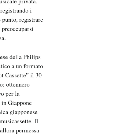
sicale privata.
 registrando i
o punto, registrare
a preoccuparsi
sa.
ese della Philips
etico a un formato
t Cassette” il 30
no: ottennero
o per la
o in Giappone
onica giapponese
musicassette. Il
 allora permessa