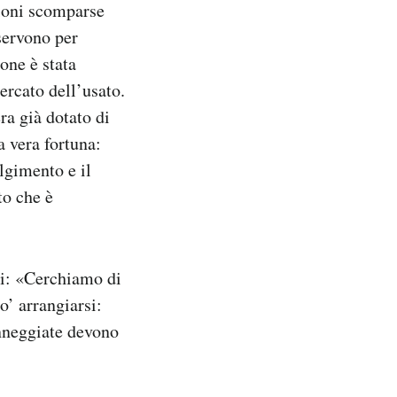
zioni scomparse
servono per
one è stata
ercato dell’usato.
ra già dotato di
a vera fortuna:
olgimento e il
to che è
ti: «Cerchiamo di
’ arrangiarsi:
anneggiate devono