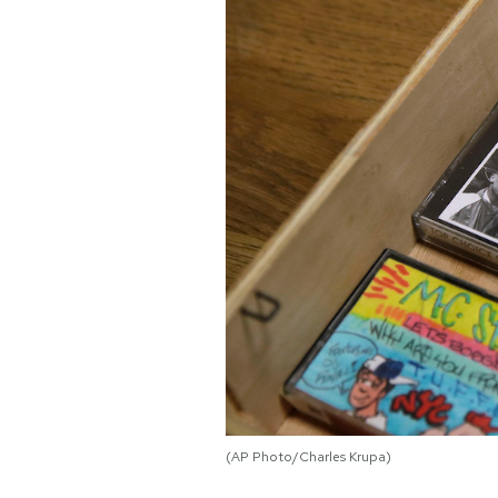
PODCAST
NEWSLETTER
I MIEI PREFERITI
SHOP
CALENDARIO
AREA PERSONALE
Area Personale
(AP Photo/Charles Krupa)
Newsletter