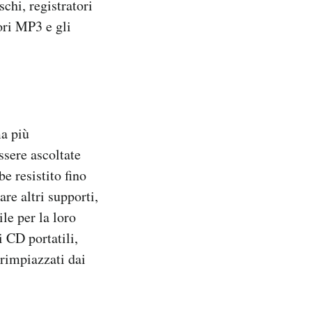
chi, registratori
ori MP3 e gli
ma più
ssere ascoltate
e resistito fino
re altri supporti,
le per la loro
i CD portatili,
 rimpiazzati dai