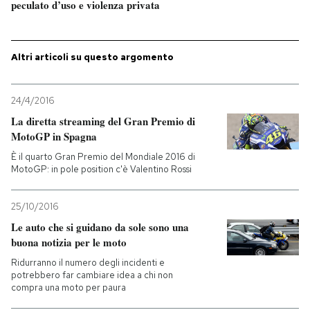
peculato d’uso e violenza privata
PODCAST
Altri articoli su questo argomento
NEWSLETTER
24/4/2016
I MIEI PREFERITI
La diretta streaming del Gran Premio di
MotoGP in Spagna
È il quarto Gran Premio del Mondiale 2016 di
SHOP
MotoGP: in pole position c'è Valentino Rossi
25/10/2016
CALENDARIO
Le auto che si guidano da sole sono una
buona notizia per le moto
AREA PERSONALE
Ridurranno il numero degli incidenti e
potrebbero far cambiare idea a chi non
Entra
compra una moto per paura