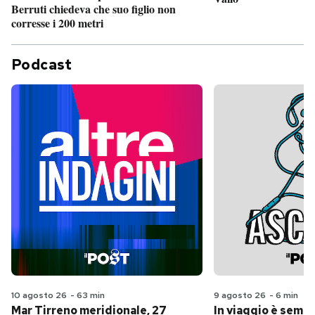
Berruti chiedeva che suo figlio non
corresse i 200 metri
Podcast
10 agosto 26
-
63 min
9 agosto 26
-
6 min
Mar Tirreno meridionale, 27
In viaggio è sempr