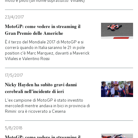
moto e piloti (un nome soprattutto: Viñales)
23/4/2017
MotoGP: come vedere in streaming il
Gran Premio delle Americhe
È il terzo del Mondiale 2017 di MotoGP e si
correrà quando in Italia saranno le 21: in pole
position c'è Marc Marquez, davanti a Maverick
Viñales e Valentino Rossi
17/5/2017
Nicky Hayden ha subito gravi danni
cerebrali nell’incidente di ieri
L'ex campione di MotoGP è stato investito
mercoledì mentre andava in bici in provincia di
Rimini: ora è ricoverato a Cesena
5/8/2018
MotoGP: come vedere in streaming il