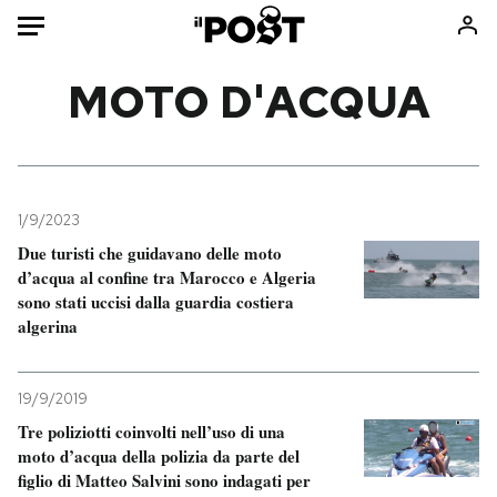
Auto
MOTO D'ACQUA
HOME
Italia
Moda
Mondo
Libri
1/9/2023
Politica
Consumismi
Due turisti che guidavano delle moto
d’acqua al confine tra Marocco e Algeria
Tecnologia
Storie/Idee
sono stati uccisi dalla guardia costiera
Internet
Ok Boomer!
algerina
Scienza
Media
Cultura
Europa
19/9/2019
Economia
Altrecose
Tre poliziotti coinvolti nell’uso di una
Sport
Mondiali calcio 2026
moto d’acqua della polizia da parte del
figlio di Matteo Salvini sono indagati per