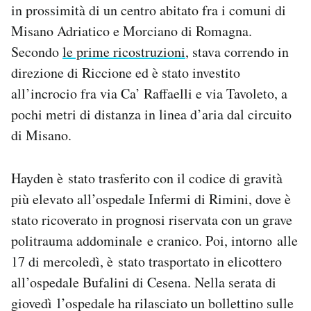
in prossimità di un centro abitato fra i comuni di
Notifiche mobile
Misano Adriatico e Morciano di Romagna.
Regala il Post
Hai bisogno di aiuto?
Secondo
le prime ricostruzioni
, stava correndo in
Esci
direzione di Riccione ed è stato investito
all’incrocio fra via Ca’ Raffaelli e via Tavoleto, a
pochi metri di distanza in linea d’aria dal circuito
di Misano.
Hayden è stato trasferito con il codice di gravità
più elevato all’ospedale Infermi di Rimini, dove è
stato ricoverato in prognosi riservata con un grave
politrauma addominale e cranico. Poi, intorno alle
17 di mercoledì, è stato trasportato in elicottero
all’ospedale Bufalini di Cesena. Nella serata di
giovedì l’ospedale ha rilasciato un bollettino sulle