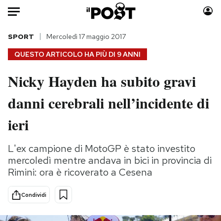
Auto
SPORT
Mercoledì 17 maggio 2017
QUESTO ARTICOLO HA PIÙ DI
9 ANNI
HOME
Nicky Hayden ha subito gravi
Italia
Moda
danni cerebrali nell’incidente di
Mondo
Libri
Politica
Consumismi
ieri
Tecnologia
Storie/Idee
Internet
Ok Boomer!
L'ex campione di MotoGP è stato investito
Scienza
Media
mercoledì mentre andava in bici in provincia di
Cultura
Europa
Rimini: ora è ricoverato a Cesena
Economia
Altrecose
Condividi
Sport
Mondiali calcio 2026