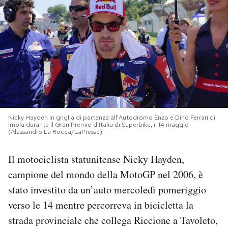
PODCAST
NEWSLETTER
I MIEI PREFERITI
Nicky Hayden in griglia di partenza all'Autodromo Enzo e Dino Ferrari di
SHOP
Imola durante il Gran Premio d'Italia di Superbike, il 14 maggio
(Alessandro La Rocca/LaPresse)
CALENDARIO
Il motociclista statunitense Nicky Hayden,
campione del mondo della MotoGP nel 2006, è
AREA PERSONALE
stato investito da un’auto mercoledì pomeriggio
verso le 14 mentre percorreva in bicicletta la
Area Personale
strada provinciale che collega Riccione a Tavoleto,
Newsletter