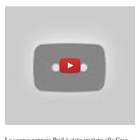
Lo scorso gennaio Paul è stato invitato alla Casa