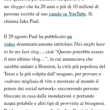
Notifiche mobile
un
vlogger
che ha 20 anni e più di 10 milioni di
Regala il Post
persone iscritte al suo
canale su YouTube
. Si
Hai bisogno di aiuto?
chiama Jake Paul.
Esci
Il 29 agosto Paul ha pubblicato
un
video
drammaticamente intitolato
This might have
to be my last vlog…
, cioè “Questo potrebbe essere
il mio ultimo vlog…”, in cui annunciava che
sarebbe andato a Houston, la città più popolosa del
Texas e la più colpita dall’uragano, per provare a
«salvare migliaia di vite e mostrare al mondo il
potere dei social network» soccorrendo persone
bloccate in casa dalle inondazioni e portando
acqua potabile e altri tipi di provviste ai bisognosi.