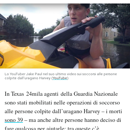
PODCAST
NEWSLETTER
I MIEI PREFERITI
SHOP
Lo YouTuber Jake Paul nel suo ultimo video sui soccorsi alle persone
colpite dall'uragano Harvey (
YouTube
)
CALENDARIO
In Texas 24mila agenti della Guardia Nazionale
sono stati mobilitati nelle operazioni di soccorso
AREA PERSONALE
alle persone colpite dall’uragano Harvey – i morti
sono 39
– ma anche altre persone hanno deciso di
Area Personale
Newsletter
fare qualcosa per aiutarle: tra queste c’è