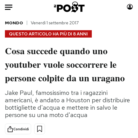
Auto
MONDO
Venerdì 1 settembre 2017
QUESTO ARTICOLO HA PIÙ DI
8 ANNI
HOME
Cosa succede quando uno
Italia
Moda
youtuber vuole soccorrere le
Mondo
Libri
Politica
Consumismi
persone colpite da un uragano
Tecnologia
Storie/Idee
Internet
Ok Boomer!
Jake Paul, famosissimo tra i ragazzini
Scienza
Media
americani, è andato a Houston per distribuire
Cultura
Europa
bottigliette d'acqua e mettere in salvo le
persone su una moto d'acqua
Economia
Altrecose
Sport
Mondiali calcio 2026
Condividi