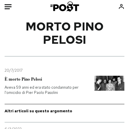
Auto
MORTO PINO
PELOSI
HOME
Italia
Moda
Mondo
Libri
Politica
Consumismi
20/7/2017
Tecnologia
Storie/Idee
È morto Pino Pelosi
Internet
Ok Boomer!
Aveva 59 anni ed era stato condannato per
Scienza
Media
l'omicidio di Pier Paolo Pasolini
Cultura
Europa
Economia
Altrecose
Altri articoli su questo argomento
Sport
Mondiali calcio 2026