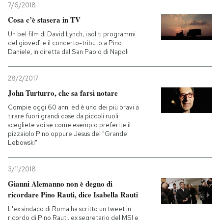
7/6/2018
Cosa c’è stasera in TV
Un bel film di David Lynch, i soliti programmi
del giovedì e il concerto-tributo a Pino
Daniele, in diretta dal San Paolo di Napoli
28/2/2017
John Turturro, che sa farsi notare
Compie oggi 60 anni ed è uno dei più bravi a
tirare fuori grandi cose da piccoli ruoli:
scegliete voi se come esempio preferite il
pizzaiolo Pino oppure Jesus del "Grande
Lebowski"
3/11/2018
Gianni Alemanno non è degno di
ricordare Pino Rauti, dice Isabella Rauti
L'ex sindaco di Roma ha scritto un tweet in
ricordo di Pino Rauti, ex segretario del MSI e