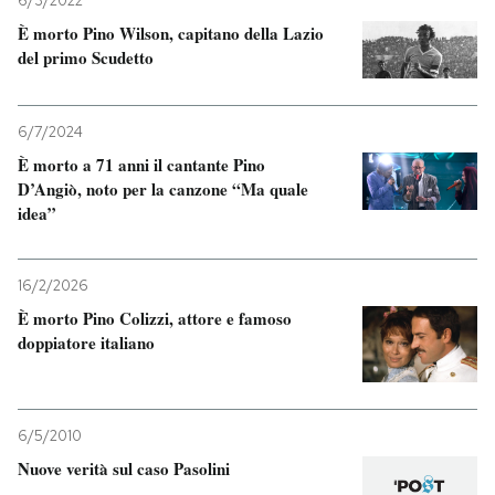
6/3/2022
È morto Pino Wilson, capitano della Lazio
PODCAST
del primo Scudetto
NEWSLETTER
6/7/2024
È morto a 71 anni il cantante Pino
D’Angiò, noto per la canzone “Ma quale
I MIEI PREFERITI
idea”
SHOP
16/2/2026
È morto Pino Colizzi, attore e famoso
CALENDARIO
doppiatore italiano
AREA PERSONALE
6/5/2010
Entra
Nuove verità sul caso Pasolini