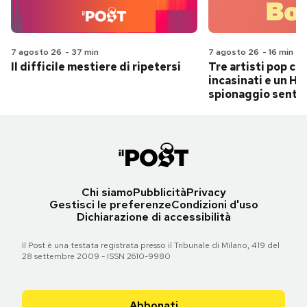
7 agosto 26
-
37 min
7 agosto 26
-
16 min
Il difficile mestiere di ripetersi
Tre artisti pop ch
incasinati e un Hit
spionaggio senti
Chi siamo
Pubblicità
Privacy
Gestisci le preferenze
Condizioni d'uso
Dichiarazione di accessibilità
Il Post è una testata registrata presso il Tribunale di Milano, 419 del
28 settembre 2009 - ISSN 2610-9980
Abbonati