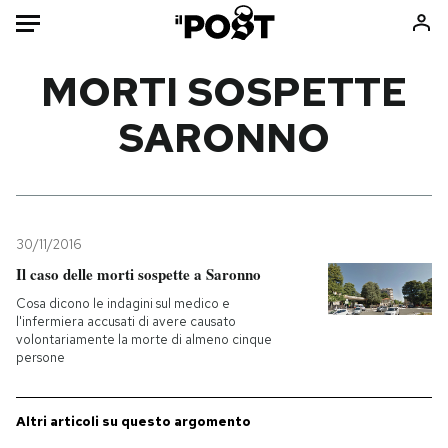
Auto
MORTI SOSPETTE
SARONNO
HOME
Italia
Moda
Mondo
Libri
Politica
Consumismi
30/11/2016
Tecnologia
Storie/Idee
Il caso delle morti sospette a Saronno
Internet
Ok Boomer!
Cosa dicono le indagini sul medico e
Scienza
Media
l'infermiera accusati di avere causato
volontariamente la morte di almeno cinque
Cultura
Europa
persone
Economia
Altrecose
Sport
Mondiali calcio 2026
Altri articoli su questo argomento