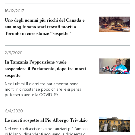
16/12/2017
PODCAST
Uno degli uomini più ricchi del Canada e
sua moglie sono stati trovati morti a
NEWSLETTER
Toronto in circostanze “sospette”
I MIEI PREFERITI
2/5/2020
In Tanzania l’opposizione vuole
sospendere il Parlamento, dopo tre morti
SHOP
sospette
Negli ultimi 11 giorni tre parlamentari sono
morti in circostanze poco chiare, e si pensa
CALENDARIO
potessero avere la COVID-19
AREA PERSONALE
6/4/2020
Le morti sospette al Pio Albergo Trivulzio
Entra
Nel centro di assistenza per anziani più famoso
di Milano i dipendenti accusano la dirigenza di