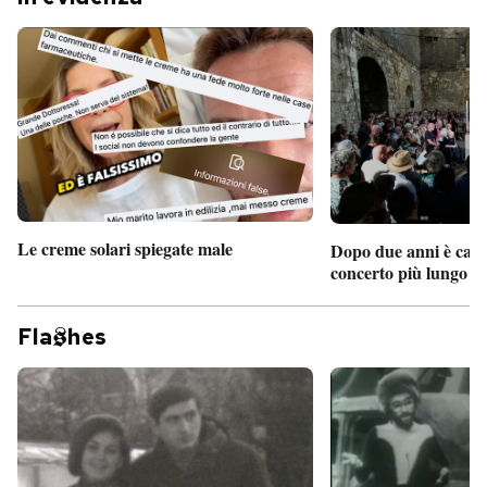
Le creme solari spiegate male
Dopo due anni è camb
concerto più lungo d
Fla
hes