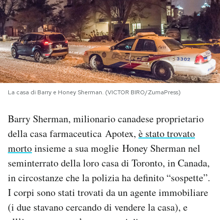
PODCAST
NEWSLETTER
I MIEI PREFERITI
La casa di Barry e Honey Sherman. (VICTOR BIRO/ZumaPress)
Barry Sherman, milionario canadese proprietario
SHOP
della casa farmaceutica Apotex,
è stato trovato
morto
insieme a sua moglie Honey Sherman nel
CALENDARIO
seminterrato della loro casa di Toronto, in Canada,
in circostanze che la polizia ha definito “sospette”.
AREA PERSONALE
I corpi sono stati trovati da un agente immobiliare
Area Personale
(i due stavano cercando di vendere la casa), e
Newsletter