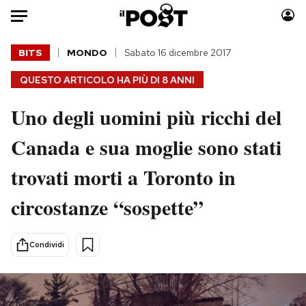
Auto
BITS
MONDO
Sabato 16 dicembre 2017
QUESTO ARTICOLO HA PIÙ DI
8 ANNI
HOME
Uno degli uomini più ricchi del
Italia
Moda
Mondo
Libri
Canada e sua moglie sono stati
Politica
Consumismi
trovati morti a Toronto in
Tecnologia
Storie/Idee
Internet
Ok Boomer!
circostanze “sospette”
Scienza
Media
Cultura
Europa
Condividi
Economia
Altrecose
Sport
Mondiali calcio 2026