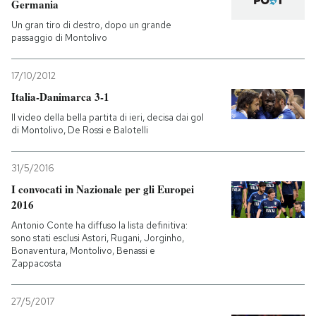
Germania
Un gran tiro di destro, dopo un grande
PODCAST
passaggio di Montolivo
NEWSLETTER
17/10/2012
Italia-Danimarca 3-1
Il video della bella partita di ieri, decisa dai gol
I MIEI PREFERITI
di Montolivo, De Rossi e Balotelli
SHOP
31/5/2016
I convocati in Nazionale per gli Europei
2016
CALENDARIO
Antonio Conte ha diffuso la lista definitiva:
sono stati esclusi Astori, Rugani, Jorginho,
Bonaventura, Montolivo, Benassi e
AREA PERSONALE
Zappacosta
Entra
27/5/2017