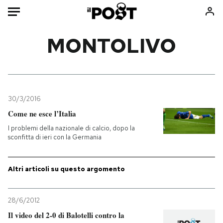
Auto
MONTOLIVO
HOME
Italia
Moda
Mondo
Libri
30/3/2016
Politica
Consumismi
Come ne esce l’Italia
Tecnologia
Storie/Idee
I problemi della nazionale di calcio, dopo la
sconfitta di ieri con la Germania
Internet
Ok Boomer!
Scienza
Media
Altri articoli su questo argomento
Cultura
Europa
Economia
Altrecose
Sport
Mondiali calcio 2026
28/6/2012
Il video del 2-0 di Balotelli contro la