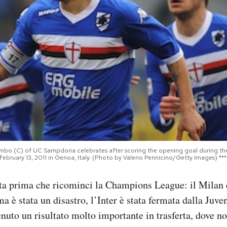
bo (C) of UC Sampdoria celebrates after scoring the opening goal during t
 February 13, 2011 in Genoa, Italy. (Photo by Valerio Pennicino/Getty Images) 
ata prima che ricominci la Champions League: il Milan 
a è stata un disastro, l’Inter è stata fermata dalla Juve
enuto un risultato molto importante in trasferta, dove n