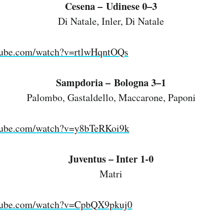
Cesena – Udinese 0–3
Di Natale, Inler, Di Natale
tube.com/watch?v=rtlwHqntOQs
Sampdoria – Bologna 3–1
Palombo, Gastaldello, Maccarone, Paponi
tube.com/watch?v=y8bTeRKoi9k
Juventus – Inter 1-0
Matri
utube.com/watch?v=CpbQX9pkuj0