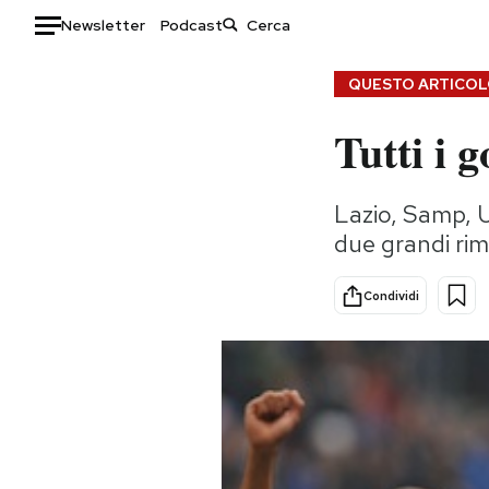
Newsletter
Podcast
Auto
QUESTO ARTICOLO
Tutti i g
HOME
Italia
Moda
Lazio, Samp, U
Mondo
Libri
due grandi rim
Politica
Consumismi
Tecnologia
Storie/Idee
Condividi
Internet
Ok Boomer!
Scienza
Media
Cultura
Europa
Economia
Altrecose
Sport
Mondiali calcio 2026