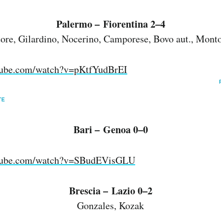
Palermo – Fiorentina 2–4
tore, Gilardino, Nocerino, Camporese, Bovo aut., Monto
tube.com/watch?v=pKtfYudBrEI
Bari – Genoa 0–0
utube.com/watch?v=SBudEVisGLU
Brescia – Lazio 0–2
Gonzales, Kozak