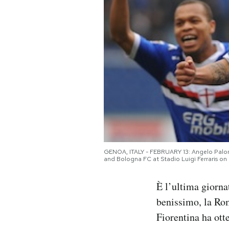
PODCAST
NEWSLETTER
I MIEI PREFERITI
SHOP
GENOA, ITALY - FEBRUARY 13: Angelo Palom
CALENDARIO
and Bologna FC at Stadio Luigi Ferraris on
È l’ultima giorn
AREA PERSONALE
benissimo, la Rom
Area Personale
Fiorentina ha ott
Newsletter