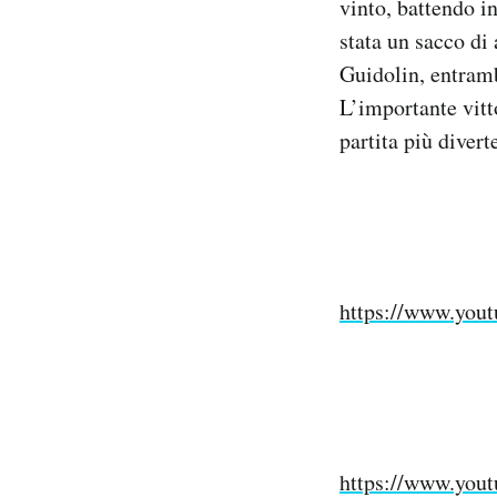
vinto, battendo in
Notifiche mobile
stata un sacco di
Regala il Post
Guidolin, entramb
Hai bisogno di aiuto?
L’importante vitt
Esci
partita più divert
https://www.you
https://www.you