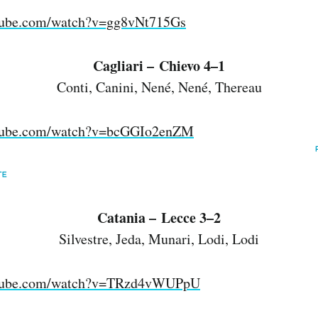
tube.com/watch?v=gg8vNt715Gs
Cagliari – Chievo 4–1
Conti, Canini, Nené, Nené, Thereau
utube.com/watch?v=bcGGIo2enZM
Catania – Lecce 3–2
Silvestre, Jeda, Munari, Lodi, Lodi
utube.com/watch?v=TRzd4vWUPpU