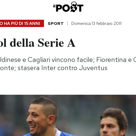
 HA PIÙ DI
15 ANNI
SPORT
Domenica 13 febbraio 2011
ol della Serie A
dinese e Cagliari vincono facile; Fiorentina e
onte; stasera Inter contro Juventus