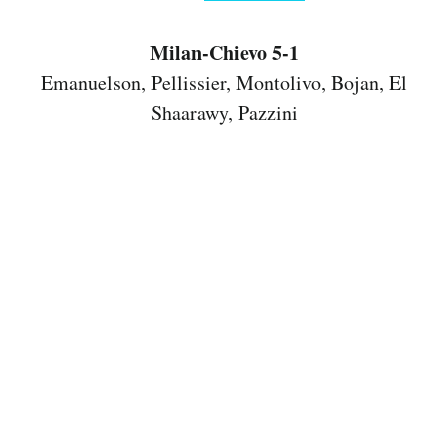
Notifiche mobile
Regala il Post
Milan-Chievo 5-1
Hai bisogno di aiuto?
Emanuelson, Pellissier, Montolivo, Bojan, El
Esci
Shaarawy, Pazzini