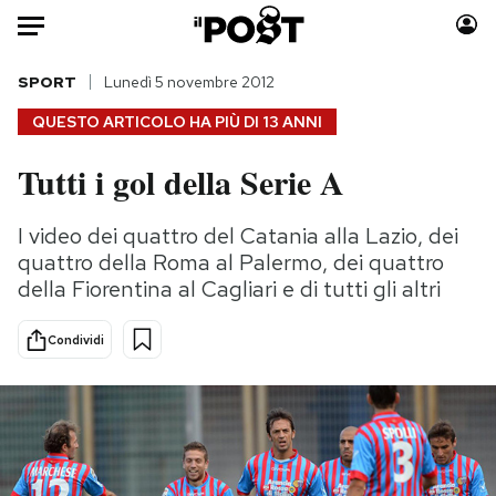
Auto
SPORT
Lunedì 5 novembre 2012
QUESTO ARTICOLO HA PIÙ DI
13 ANNI
HOME
Tutti i gol della Serie A
Italia
Moda
Mondo
Libri
I video dei quattro del Catania alla Lazio, dei
Politica
Consumismi
quattro della Roma al Palermo, dei quattro
Tecnologia
Storie/Idee
della Fiorentina al Cagliari e di tutti gli altri
Internet
Ok Boomer!
Condividi
Scienza
Media
Cultura
Europa
Economia
Altrecose
Sport
Mondiali calcio 2026