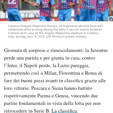
PODCAST
Catania forward Alejandro Gomez, of Argentina, second from left,
NEWSLETTER
celebrates after scoring during the Serie A soccer match between
Catania and Lazio at the Angelo Massimino stadium in Catania,
Italy, Sunday, Nov. 4, 2012. (AP Photo/Carmelo Imbesi)
I MIEI PREFERITI
Giornata di sorprese e rimescolamenti: la Juventus
perde una partita e per giunta in casa, contro
SHOP
l’Inter, il Napoli perde, la Lazio pareggia,
permettendo così a Milan, Fiorentina e Roma di
CALENDARIO
fare dei buoni passi avanti in classifica grazie alle
loro vittorie. Pescara e Siena hanno battuto
AREA PERSONALE
rispettivamente Parma e Genoa, vincendo due
partite fondamentali in vista della lotta per non
Area Personale
retrocedere in Serie B.
La classifica
.
Newsletter