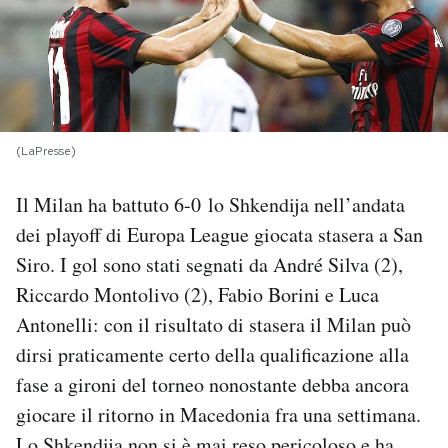
PODCAST
NEWSLETTER
(LaPresse)
I MIEI PREFERITI
Il Milan ha battuto 6-0 lo Shkendija nell’andata
dei playoff di Europa League giocata stasera a San
SHOP
Siro. I gol sono stati segnati da André Silva (2),
Riccardo Montolivo (2), Fabio Borini e Luca
CALENDARIO
Antonelli: con il risultato di stasera il Milan può
dirsi praticamente certo della qualificazione alla
AREA PERSONALE
fase a gironi del torneo nonostante debba ancora
giocare il ritorno in Macedonia fra una settimana.
Area Personale
Newsletter
Lo Shkendija non si è mai reso pericoloso e ha