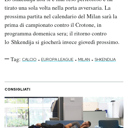
Notifiche mobile
tirato una sola volta nella porta avversaria. La
Regala il Post
prossima partita nel calendario del Milan sarà la
Hai bisogno di aiuto?
prima di campionato contro il Crotone, in
Esci
programma domenica sera; il ritorno contro
lo Shkendija si giocherà invece giovedì prossimo.
Tag:
-
-
-
CALCIO
EUROPA LEAGUE
MILAN
SHKENDIJA
CONSIGLIATI