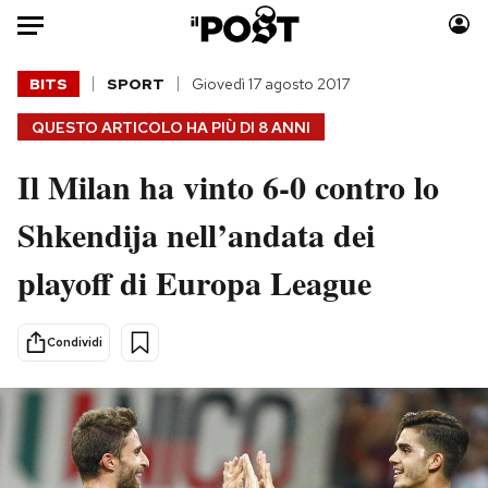
Auto
BITS
SPORT
Giovedì 17 agosto 2017
QUESTO ARTICOLO HA PIÙ DI
8 ANNI
HOME
Il Milan ha vinto 6-0 contro lo
Italia
Moda
Mondo
Libri
Shkendija nell’andata dei
Politica
Consumismi
playoff di Europa League
Tecnologia
Storie/Idee
Internet
Ok Boomer!
Scienza
Media
Condividi
Cultura
Europa
Economia
Altrecose
Sport
Mondiali calcio 2026