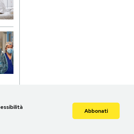
essibilità
Abbonati