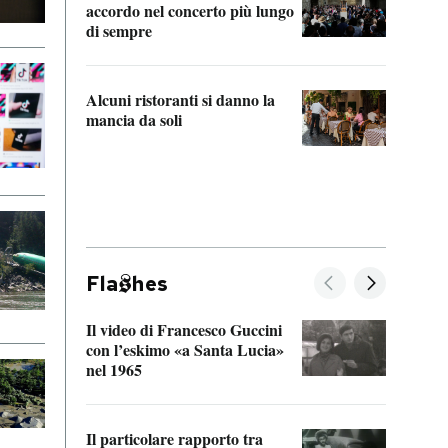
accordo nel concerto più lungo
di sempre
Il ci
parla
Alcuni ristoranti si danno la
nessu
mancia da soli
Fla
hes
Il video di Francesco Guccini
Sulla
con l’eskimo «a Santa Lucia»
vorti
nel 1965
veder
Il particolare rapporto tra
La ve