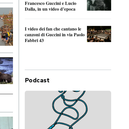
Francesco Guccini e Lucio
“Loco
Dalla, in un video d’epoca
Franc
I video dei fan che cantano le
Il de
canzoni di Guccini in via Paolo
Edoar
Fabbri 43
cappi
Podcast