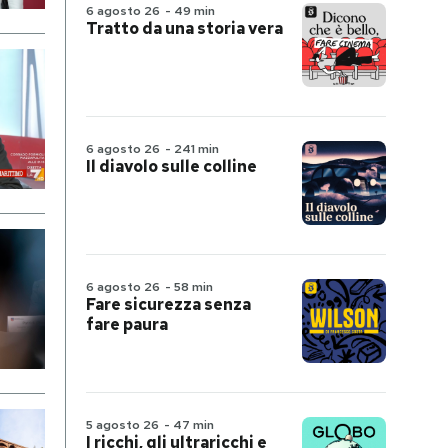
6 agosto 26
-
49 min
Tratto da una storia vera
6 agosto 26
-
241 min
Il diavolo sulle colline
6 agosto 26
-
58 min
Fare sicurezza senza
fare paura
5 agosto 26
-
47 min
I ricchi, gli ultraricchi e