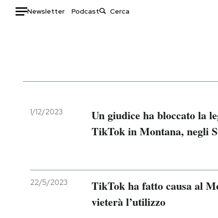
Newsletter
Podcast
Auto
HOME
Italia
Moda
Mondo
Libri
Politica
Consumismi
1/12/2023
Un giudice ha bloccato la l
Tecnologia
Storie/Idee
TikTok in Montana, negli St
Internet
Ok Boomer!
Scienza
Media
Cultura
Europa
Economia
Altrecose
22/5/2023
TikTok ha fatto causa al M
Sport
Mondiali calcio 2026
vieterà l’utilizzo