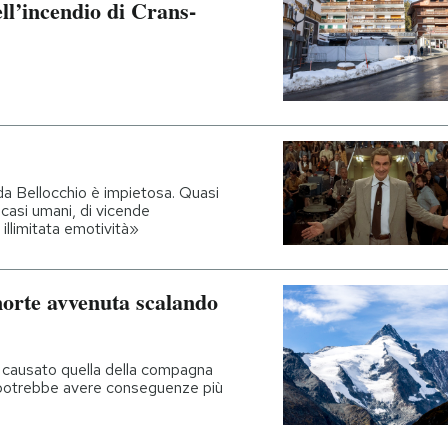
ell’incendio di Crans-
 da Bellocchio è impietosa. Quasi
casi umani, di vicende
 illimitata emotività»
morte avvenuta scalando
r causato quella della compagna
 potrebbe avere conseguenze più