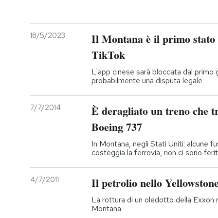
PODCAST
18/5/2023
Il Montana è il primo stato
TikTok
NEWSLETTER
L'app cinese sarà bloccata dal primo 
probabilmente una disputa legale
I MIEI PREFERITI
7/7/2014
È deragliato un treno che t
SHOP
Boeing 737
In Montana, negli Stati Uniti: alcune f
CALENDARIO
costeggia la ferrovia, non ci sono ferit
4/7/2011
Il petrolio nello Yellowston
AREA PERSONALE
La rottura di un oledotto della Exxon r
Entra
Montana