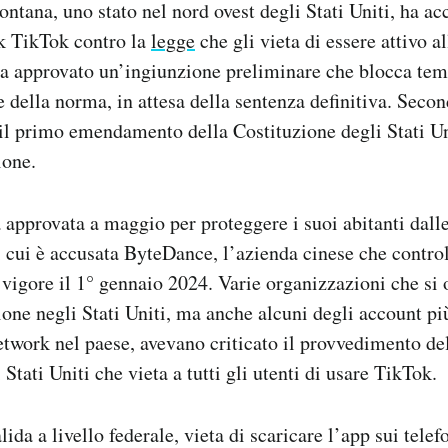
ntana, uno stato nel nord ovest degli Stati Uniti, ha ac
rk TikTok contro la
legge
che gli vieta di essere attivo a
e ha approvato un’ingiunzione preliminare che blocca t
e della norma, in attesa della sentenza definitiva. Secon
il primo emendamento della Costituzione degli Stati Uni
ione.
a approvata a maggio per proteggere i suoi abitanti dalle
di cui è accusata ByteDance, l’azienda cinese che control
 vigore il 1° gennaio 2024. Varie organizzazioni che si
ione negli Stati Uniti, ma anche alcuni degli account più
network nel paese, avevano criticato il provvedimento de
Stati Uniti che vieta a tutti gli utenti di usare TikTok.
lida a livello federale, vieta di scaricare l’app sui telef