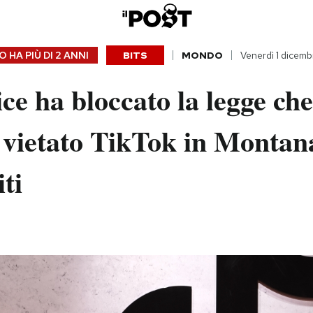
 HA PIÙ DI
2 ANNI
BITS
MONDO
Venerdì 1 dicem
ce ha bloccato la legge che
vietato TikTok in Montana
iti