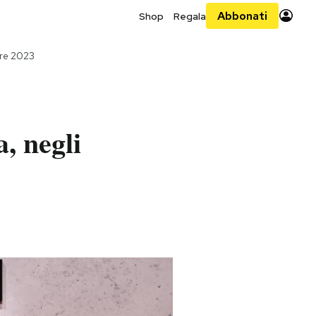
Abbonati
Shop
Regala
bre 2023
, negli