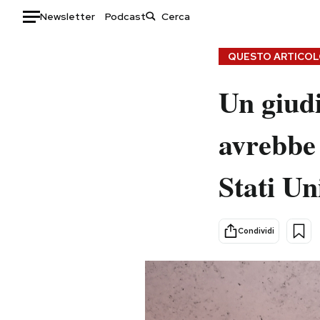
Newsletter
Podcast
Auto
QUESTO ARTICOLO
HOME
Un giudi
Italia
Moda
avrebbe 
Mondo
Libri
Politica
Consumismi
Stati Un
Tecnologia
Storie/Idee
Internet
Ok Boomer!
Scienza
Media
Condividi
Cultura
Europa
Economia
Altrecose
Sport
Mondiali calcio 2026