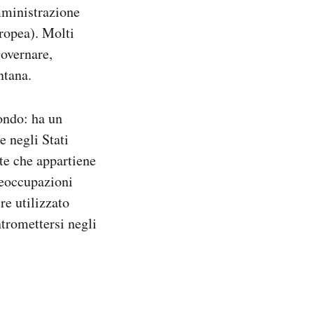
amministrazione
ropea). Molti
governare,
ntana.
mondo: ha un
e negli Stati
te che appartiene
reoccupazioni
re utilizzato
ntromettersi negli