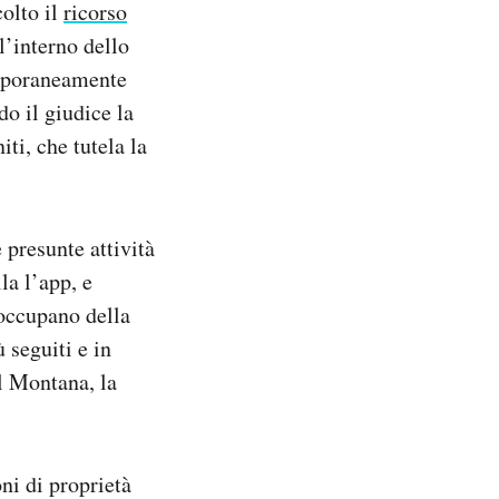
colto il
ricorso
ll’interno dello
emporaneamente
do il giudice la
ti, che tutela la
 presunte attività
la l’app, e
 occupano della
 seguiti e in
l Montana, la
oni di proprietà