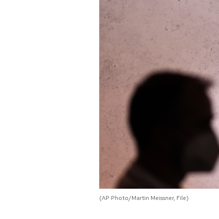
PODCAST
NEWSLETTER
I MIEI PREFERITI
SHOP
CALENDARIO
AREA PERSONALE
(AP Photo/Martin Meissner, File)
Area Personale
Newsletter