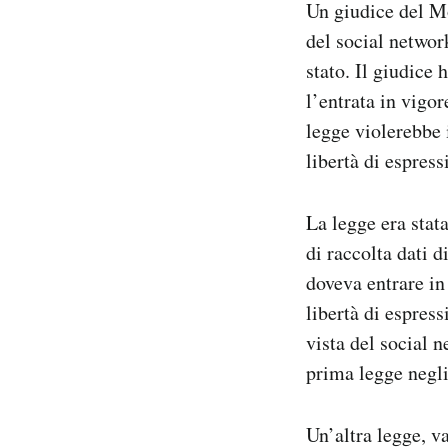
Un giudice del Mo
Notifiche mobile
del social netwo
Regala il Post
stato. Il giudic
Hai bisogno di aiuto?
Esci
l’entrata in vigor
legge violerebbe 
libertà di espress
La legge era stat
di raccolta dati 
doveva entrare in
libertà di espress
vista del social 
prima legge negli 
Un’altra legge, va