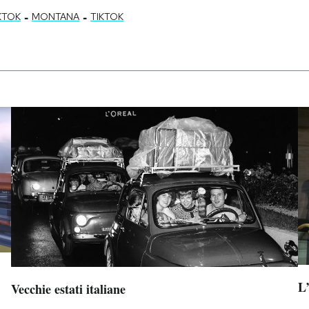
-
-
KTOK
MONTANA
TIKTOK
L
Vecchie estati italiane