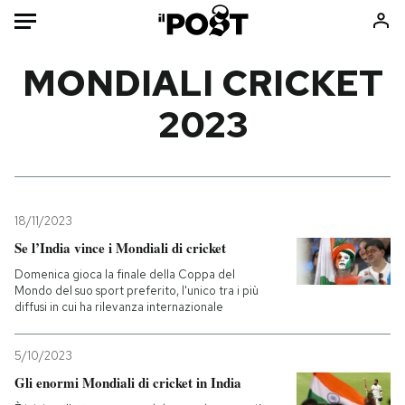
Auto
MONDIALI CRICKET
2023
HOME
Italia
Moda
Mondo
Libri
Politica
Consumismi
18/11/2023
Tecnologia
Storie/Idee
Se l’India vince i Mondiali di cricket
Internet
Ok Boomer!
Domenica gioca la finale della Coppa del
Scienza
Media
Mondo del suo sport preferito, l'unico tra i più
diffusi in cui ha rilevanza internazionale
Cultura
Europa
Economia
Altrecose
5/10/2023
Sport
Mondiali calcio 2026
Gli enormi Mondiali di cricket in India