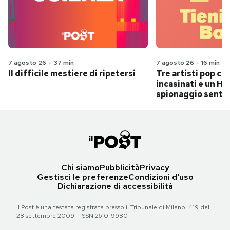
7 agosto 26
-
37 min
7 agosto 26
-
16 min
Il difficile mestiere di ripetersi
Tre artisti pop ch
incasinati e un Hit
spionaggio senti
Chi siamo
Pubblicità
Privacy
Gestisci le preferenze
Condizioni d'uso
Dichiarazione di accessibilità
Il Post è una testata registrata presso il Tribunale di Milano, 419 del
28 settembre 2009 - ISSN 2610-9980