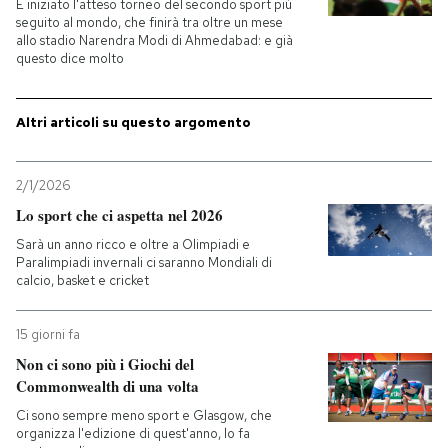
È iniziato l'atteso torneo del secondo sport più
seguito al mondo, che finirà tra oltre un mese
PODCAST
allo stadio Narendra Modi di Ahmedabad: e già
questo dice molto
NEWSLETTER
Altri articoli su questo argomento
I MIEI PREFERITI
2/1/2026
Lo sport che ci aspetta nel 2026
SHOP
Sarà un anno ricco e oltre a Olimpiadi e
Paralimpiadi invernali ci saranno Mondiali di
calcio, basket e cricket
CALENDARIO
15 giorni fa
Non ci sono più i Giochi del
AREA PERSONALE
Commonwealth di una volta
Entra
Ci sono sempre meno sport e Glasgow, che
organizza l'edizione di quest'anno, lo fa