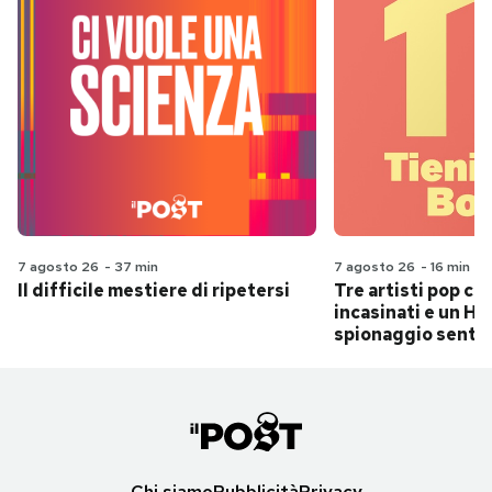
7 agosto 26
-
37 min
7 agosto 26
-
16 min
Il difficile mestiere di ripetersi
Tre artisti pop ch
incasinati e un Hit
spionaggio senti
Chi siamo
Pubblicità
Privacy