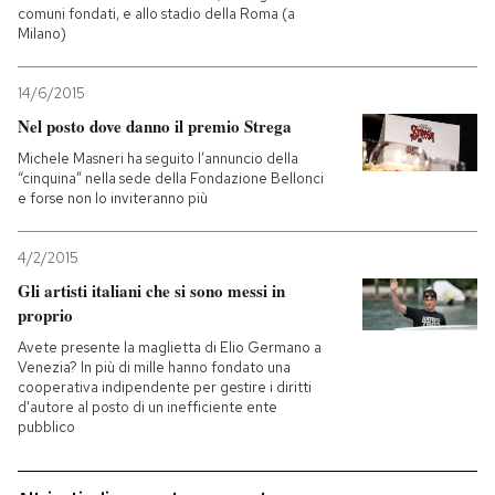
comuni fondati, e allo stadio della Roma (a
Milano)
PODCAST
14/6/2015
NEWSLETTER
Nel posto dove danno il premio Strega
Michele Masneri ha seguito l’annuncio della
“cinquina” nella sede della Fondazione Bellonci
I MIEI PREFERITI
e forse non lo inviteranno più
4/2/2015
SHOP
Gli artisti italiani che si sono messi in
proprio
CALENDARIO
Avete presente la maglietta di Elio Germano a
Venezia? In più di mille hanno fondato una
cooperativa indipendente per gestire i diritti
AREA PERSONALE
d'autore al posto di un inefficiente ente
pubblico
Entra