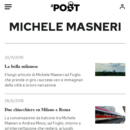
Auto
MICHELE MASNERI
HOME
Italia
Moda
Mondo
Libri
20/11/2019
Politica
Consumismi
La bolla milanese
Tecnologia
Storie/Idee
Il lungo articolo di Michele Masneri sul Foglio
che prende in giro i successi veri e immaginari
Internet
Ok Boomer!
della città e la loro narrazione
Scienza
Media
Cultura
Europa
28/6/2018
Economia
Altrecose
Due chiacchiere su Milano e Roma
Sport
Mondiali calcio 2026
La conversazione da balcone tra Michele
Masneri e Andrea Minuz, sul Foglio, intorno a
un'intercettazione che resterà, ai luoghi