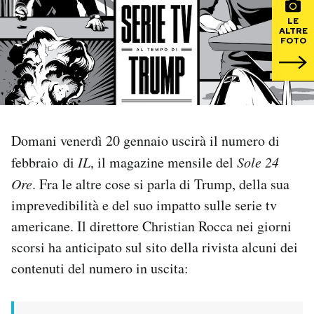
LE
PODCAST
ALTRE
FOTO
NEWSLETTER
I MIEI PREFERITI
Domani venerdì 20 gennaio uscirà il numero di
febbraio di
IL
, il magazine mensile del
Sole 24
SHOP
Ore
. Fra le altre cose si parla di Trump, della sua
imprevedibilità e del suo impatto sulle serie tv
CALENDARIO
americane. Il direttore Christian Rocca nei giorni
scorsi ha anticipato sul sito della rivista alcuni dei
AREA PERSONALE
contenuti del numero in uscita:
Area Personale
Newsletter