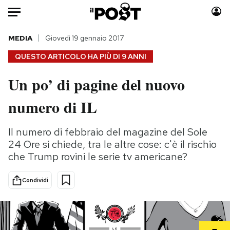
Auto
MEDIA
Giovedì 19 gennaio 2017
QUESTO ARTICOLO HA PIÙ DI
9 ANNI
HOME
Un po’ di pagine del nuovo
Italia
Moda
numero di IL
Mondo
Libri
Politica
Consumismi
Il numero di febbraio del magazine del Sole
Tecnologia
Storie/Idee
24 Ore si chiede, tra le altre cose: c'è il rischio
Internet
Ok Boomer!
che Trump rovini le serie tv americane?
Scienza
Media
Cultura
Europa
Condividi
Economia
Altrecose
Sport
Mondiali calcio 2026