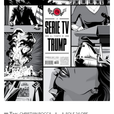
Tag:
-
-
-
CHRISTIAN ROCCA
IL
IL SOLE 24 ORE