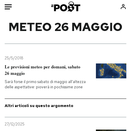
Auto
METEO 26 MAGGIO
HOME
Italia
Moda
Mondo
Libri
25/5/2018
Politica
Consumismi
Le previsioni meteo per domani, sabato
26 maggio
Tecnologia
Storie/Idee
Sarà forse il primo sabato di maggio all'altezza
Internet
Ok Boomer!
delle aspettative: pioverà in pochissime zone
Scienza
Media
Cultura
Europa
Altri articoli su questo argomento
Economia
Altrecose
Sport
Mondiali calcio 2026
27/12/2025