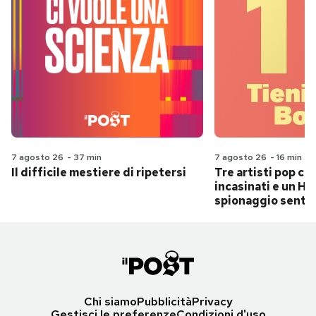
7 agosto 26
-
37 min
7 agosto 26
-
16 min
Il difficile mestiere di ripetersi
Tre artisti pop ch
incasinati e un Hit
spionaggio senti
Chi siamo
Pubblicità
Privacy
Gestisci le preferenze
Condizioni d'uso