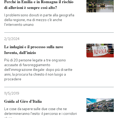
Perché in Emilia e in Romagna il rischio
di alluvioni è sempre così alto?
PODCAST
I problemi sono dovuti in parte alla geografia
della regione, ma di mezzo c’è anche
l’intervento umano
NEWSLETTER
2/3/2024
I MIEI PREFERITI
Le indagini e il processo sulla nave
Iuventa, dall’inizio
Più di 20 persone legate a tre ong sono
SHOP
accusate di favoreggiamento
dell'immigrazione illegale: dopo più di sette
anni, la procura ha chiesto il non luogo a
procedere
CALENDARIO
11/5/2019
AREA PERSONALE
Guida al Giro d’Italia
Entra
Le cose da sapere sulle due cose che ne
determineranno l'esito: il percorso e i corridori