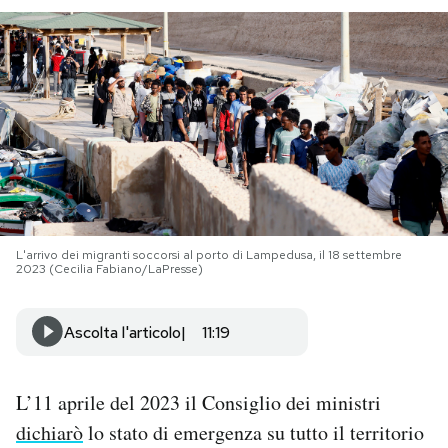
PODCAST
NEWSLETTER
I MIEI PREFERITI
SHOP
L'arrivo dei migranti soccorsi al porto di Lampedusa, il 18 settembre
2023 (Cecilia Fabiano/LaPresse)
CALENDARIO
Ascolta l'articolo
11:19
AREA PERSONALE
L’11 aprile del 2023 il Consiglio dei ministri
Area Personale
dichiarò
lo stato di emergenza su tutto il territorio
Newsletter