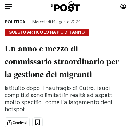
Auto
POLITICA
Mercoledì 14 agosto 2024
QUESTO ARTICOLO HA PIÙ DI
1 ANNO
HOME
Un anno e mezzo di
Italia
Moda
commissario straordinario per
Mondo
Libri
Politica
Consumismi
la gestione dei migranti
Tecnologia
Storie/Idee
Internet
Ok Boomer!
Istituito dopo il naufragio di Cutro, i suoi
Scienza
Media
compiti si sono limitati in realtà ad aspetti
Cultura
Europa
molto specifici, come l'allargamento degli
hotspot
Economia
Altrecose
Sport
Mondiali calcio 2026
Condividi