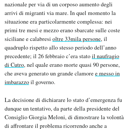
nazionale per via di un corposo aumento degli
Notifiche mobile
arrivi di migranti via mare. In quel momento la
Regala il Post
Hai bisogno di aiuto?
situazione era particolarmente complessa: nei
Esci
primi tre mesi e mezzo erano sbarcate sulle coste
siciliane e calabresi
oltre 33mila persone
, il
quadruplo rispetto allo stesso periodo dell’anno
precedente; il 26 febbraio c’era stato
il naufragio
di Cutro
, nel quale erano morte quasi 90 persone,
che aveva generato un grande clamore
e messo in
imbarazzo
il governo.
La decisione di dichiarare lo stato d’emergenza fu
dunque un tentativo, da parte della presidente del
Consiglio Giorgia Meloni, di dimostrare la volontà
di affrontare il problema ricorrendo anche a