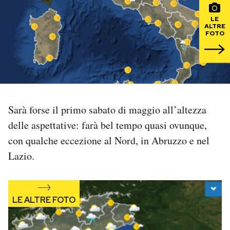
LE
PODCAST
ALTRE
FOTO
NEWSLETTER
I MIEI PREFERITI
Sarà forse il primo sabato di maggio all’altezza
SHOP
delle aspettative: farà bel tempo quasi ovunque,
con qualche eccezione al Nord, in Abruzzo e nel
Lazio.
CALENDARIO
AREA PERSONALE
Area Personale
Newsletter