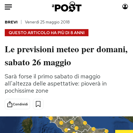
Auto
BREVI
Venerdì 25 maggio 2018
QUESTO ARTICOLO HA PIÙ DI
8 ANNI
HOME
Le previsioni meteo per domani,
Italia
Moda
sabato 26 maggio
Mondo
Libri
Politica
Consumismi
Sarà forse il primo sabato di maggio
Tecnologia
Storie/Idee
all'altezza delle aspettative: pioverà in
Internet
Ok Boomer!
pochissime zone
Scienza
Media
Cultura
Europa
Condividi
Economia
Altrecose
Sport
Mondiali calcio 2026