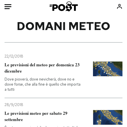
Auto
DOMANI METEO
HOME
Italia
Moda
Mondo
Libri
22/12/2018
Politica
Consumismi
Le previsioni del meteo per domenica 23
dicembre
Tecnologia
Storie/Idee
Dove pioverà, dove nevicherà, dove no e
Internet
Ok Boomer!
dove forse, che alla fine è quello che importa
Scienza
Media
a tutti
Cultura
Europa
Economia
Altrecose
28/9/2018
Le previsioni meteo per sabato 29
Sport
Mondiali calcio 2026
settembre