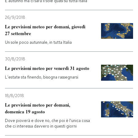
È autunno ma ci sarà il sole quasi su tutta Italia
PODCAST
26/9/2018
Le previsioni meteo per domani, giovedì
27 settembre
NEWSLETTER
Un sole poco autunnale, in tutta Italia
I MIEI PREFERITI
30/8/2018
Le previsioni meteo per venerdì 31 agosto
SHOP
L'estate sta finendo, bisogna rassegnarsi
CALENDARIO
18/8/2018
Le previsioni meteo per domani,
domenica 19 agosto
AREA PERSONALE
Dove pioverà e dove no, che poi è l'unica cosa
che ci interessa davvero in questi giorni
Entra