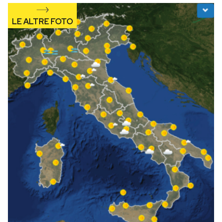
Notifiche mobile
Regala il Post
Hai bisogno di aiuto?
Esci