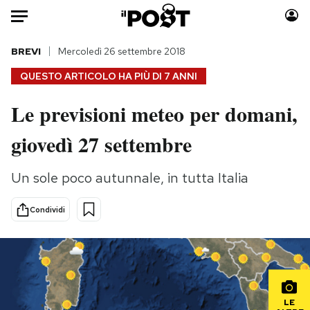
Auto
BREVI
Mercoledì 26 settembre 2018
QUESTO ARTICOLO HA PIÙ DI
7 ANNI
HOME
Le previsioni meteo per domani,
Italia
Moda
giovedì 27 settembre
Mondo
Libri
Politica
Consumismi
Un sole poco autunnale, in tutta Italia
Tecnologia
Storie/Idee
Internet
Ok Boomer!
Condividi
Scienza
Media
Cultura
Europa
Economia
Altrecose
Sport
Mondiali calcio 2026
LE