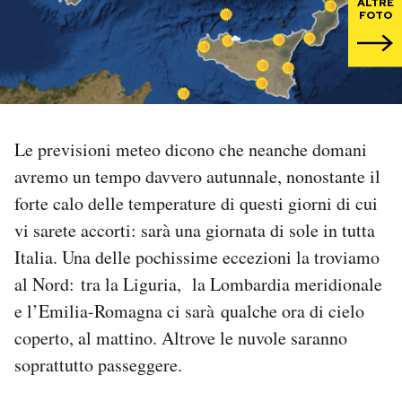
ALTRE
FOTO
PODCAST
NEWSLETTER
Le previsioni meteo dicono che neanche domani
I MIEI PREFERITI
avremo un tempo davvero autunnale, nonostante il
forte calo delle temperature di questi giorni di cui
SHOP
vi sarete accorti: sarà una giornata di sole in tutta
Italia. Una delle pochissime eccezioni la troviamo
CALENDARIO
al Nord: tra la Liguria, la Lombardia meridionale
e l’Emilia-Romagna ci sarà qualche ora di cielo
AREA PERSONALE
coperto, al mattino. Altrove le nuvole saranno
soprattutto passeggere.
Area Personale
Newsletter