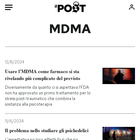
Auto
MDMA
HOME
Italia
Moda
Mondo
Libri
12/8/2024
Politica
Consumismi
Usare l’MDMA come farmaco si sta
rivelando più complicato del previsto
Tecnologia
Storie/Idee
Diversamente da quanto ci si aspettava l'FDA
Internet
Ok Boomer!
non ha approvato un primo trattamento per lo
Scienza
Media
stress post-traumatico che combina la
sostanza alla psicoterapia
Cultura
Europa
Economia
Altrecose
11/6/2024
Sport
Mondiali calcio 2026
Il problema nello studiare gli psichedelici
L’aspettativa sui loro effetti fa sì che sia