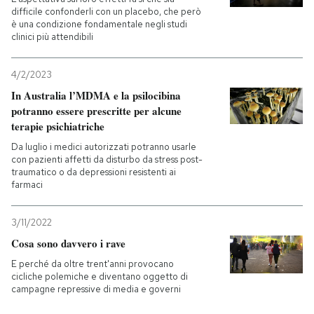
difficile confonderli con un placebo, che però
è una condizione fondamentale negli studi
PODCAST
clinici più attendibili
NEWSLETTER
4/2/2023
In Australia l’MDMA e la psilocibina
potranno essere prescritte per alcune
I MIEI PREFERITI
terapie psichiatriche
Da luglio i medici autorizzati potranno usarle
con pazienti affetti da disturbo da stress post-
SHOP
traumatico o da depressioni resistenti ai
farmaci
CALENDARIO
3/11/2022
Cosa sono davvero i rave
AREA PERSONALE
E perché da oltre trent'anni provocano
cicliche polemiche e diventano oggetto di
Entra
campagne repressive di media e governi