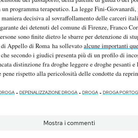
n un programma terapeutico. La legge Fini-Giovanardi,
 maniera decisiva al sovraffollamento delle carceri ital
 garante dei detenuti del comune di Firenze, Franco Co
rsone sono finite dietro le sbarre per detenzione di st
e di Appello di Roma ha sollevato
alcune importanti que
che secondo i giudici presenta più di un profilo di incos
ancata distinzione fra droghe leggere e droghe pesanti e
e pene rispetto alla pericolosità delle condotte da repri
-
-
-
DROGA
DEPENALIZZAZIONE DROGA
DROGA
DROGA PORTOG
Mostra i commenti