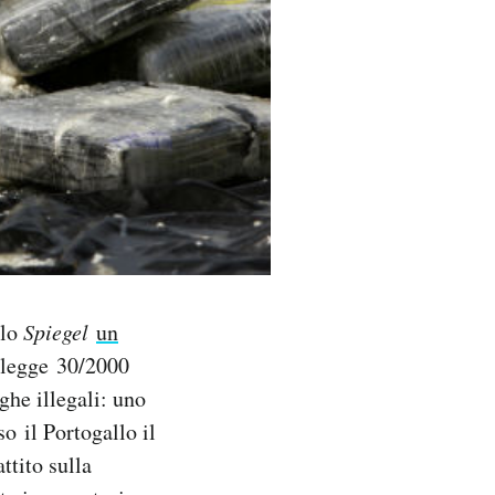
llo
Spiegel
un
 legge 30/2000
ghe illegali: uno
o il Portogallo il
ttito sulla