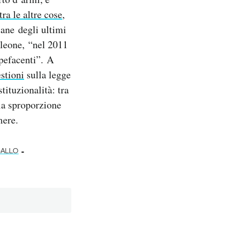
tra le altre cose
,
iane degli ultimi
rleone, “nel 2011
upefacenti”. A
stioni
sulla legge
tituzionalità: tra
 la sproporzione
mere.
-
ALLO