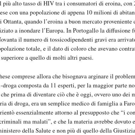
 più alto tasso di HIV tra i consumatori di eroina, con 
aese con una popolazione di appena 10 milioni di abitant
ni Ottanta, quando l’eroina a buon mercato proveniente
iziato a inondare l’Europa. In Portogallo la diffusione f
ovanta il numero di tossicodipendenti gravi era arrivat
opolazione totale, e il dato di coloro che avevano contra
superiore a quello di molti altri paesi.
ghese comprese allora che bisognava arginare il proble
droga composta da 11 esperti, per la maggior parte non 
che prima di diventare ciò che è oggi, ovvero uno dei 
ia di droga, era un semplice medico di famiglia a Faro
rientò essenzialmente attorno al presupposto che “i co
riminali ma malati”, e che la materia avrebbe dovuto 
nistero della Salute e non più di quello della Giustizi