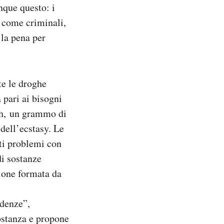
nque questo: i
i come criminali,
 la pena per
te le droghe
à pari ai bisogni
sh, un grammo di
dell’ecstasy. Le
ati problemi con
di sostanze
sione formata da
ndenze”,
sostanza e propone