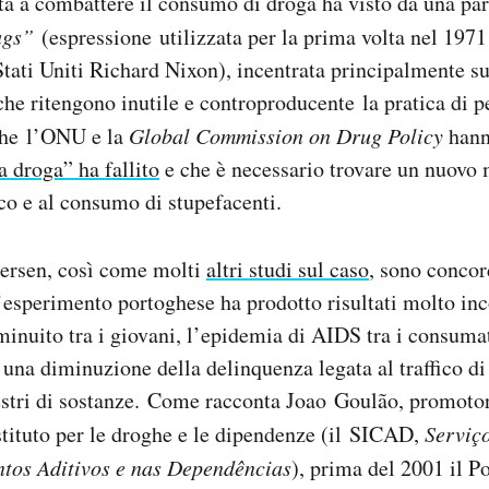
tta a combattere il consumo di droga ha visto da una par
rugs”
(espressione utilizzata per la prima volta nel 1971
Stati Uniti Richard Nixon), incentrata principalmente su
 che ritengono inutile e controproducente la pratica di 
che l’ONU e la
Global Commission on Drug Policy
hann
a droga” ha fallito
e che è necessario trovare un nuovo 
ico e al consumo di stupefacenti.
lersen, così come molti
altri studi sul caso
, sono concor
’esperimento portoghese ha prodotto risultati molto inc
minuito tra i giovani, l’epidemia di AIDS tra i consumat
a una diminuzione della delinquenza legata al traffico d
estri di sostanze. Come racconta Joao Goulão, promotor
Istituto per le droghe e le dipendenze (il SICAD,
Serviço
tos Aditivos e nas Dependências
), prima del 2001 il P