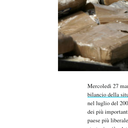
PODCAST
NEWSLETTER
I MIEI PREFERITI
SHOP
Mercoledì 27 mar
CALENDARIO
bilancio della si
nel luglio del 20
AREA PERSONALE
dei più important
Area Personale
paese più liberale
Newsletter