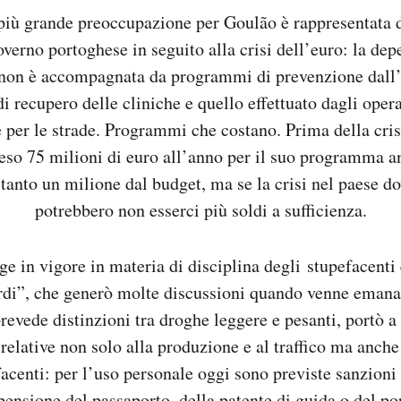
iù grande preoccupazione per Goulão è rappresentata da
overno portoghese in seguito alla crisi dell’euro: la de
se non è accompagnata da programmi di prevenzione dall’
di recupero delle cliniche e quello effettuato dagli opera
 per le strade. Programmi che costano. Prima della crisi
eso 75 milioni di euro all’anno per il suo programma an
oltanto un milione dal budget, ma se la crisi nel paese d
potrebbero non esserci più soldi a sufficienza.
gge in vigore in materia di disciplina degli stupefacenti
di”, che generò molte discussioni quando venne emana
revede distinzioni tra droghe leggere e pesanti, portò 
 relative non solo alla produzione e al traffico ma anch
acenti: per l’uso personale oggi sono previste sanzion
ensione del passaporto, della patente di guida o del po