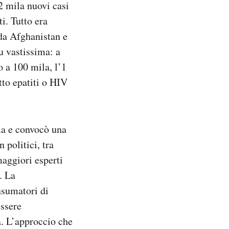
2 mila nuovi casi
i. Tutto era
 da Afghanistan e
u vastissima: a
o a 100 mila, l’1
tto epatiti o HIV
ma e convocò una
politici, tra
maggiori esperti
. La
nsumatori di
essere
a. L’approccio che