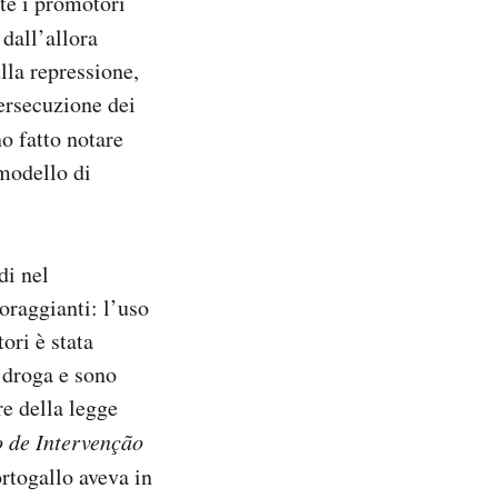
te i promotori
 dall’allora
lla repressione,
persecuzione dei
o fatto notare
modello di
di nel
oraggianti: l’uso
ori è stata
i droga e sono
e della legge
 de Intervenção
ortogallo aveva in