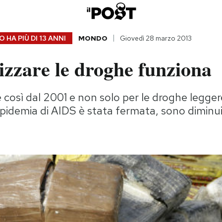
 HA PIÙ DI
13 ANNI
MONDO
Giovedì 28 marzo 2013
izzare le droghe funziona
è così dal 2001 e non solo per le droghe legge
epidemia di AIDS è stata fermata, sono diminuit