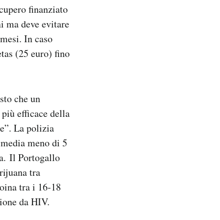
ecupero finanziato
ni ma deve evitare
 mesi. In caso
tas (25 euro) fino
osto che un
più efficace della
e”. La polizia
n media meno di 5
a. Il Portogallo
ijuana tra
oina tra i 16-18
zione da HIV.