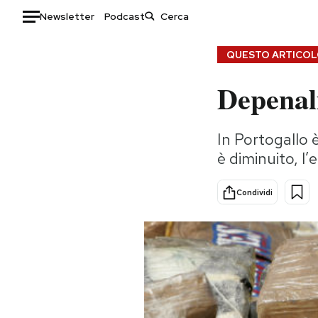
Newsletter
Podcast
Auto
QUESTO ARTICOLO
Depenal
HOME
Italia
Moda
In Portogallo 
Mondo
Libri
è diminuito, l’
Politica
Consumismi
Tecnologia
Storie/Idee
Condividi
Internet
Ok Boomer!
Scienza
Media
Cultura
Europa
Economia
Altrecose
Sport
Mondiali calcio 2026