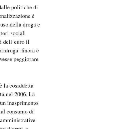
lle politiche di
penalizzazione è
uso della droga e
tori sociali
 dell’euro il
tidroga: finora è
ovesse peggiorare
 è la cosiddetta
ta nel 2006. La
a un inasprimento
e al consumo di
i amministrative
rto d’armi, e