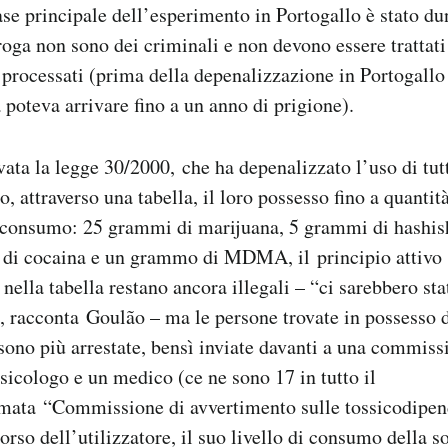
base principale dell’esperimento in Portogallo è stato du
oga non sono dei criminali e non devono essere trattat
o processati (prima della depenalizzazione in Portogallo
 poteva arrivare fino a un anno di prigione).
ata la legge 30/2000, che ha depenalizzato l’uso di tut
ato, attraverso una tabella, il loro possesso fino a quantit
di consumo: 25 grammi di marijuana, 5 grammi di hashi
 di cocaina e un grammo di MDMA, il principio attivo 
 nella tabella restano ancora illegali – “ci sarebbero st
, racconta Goulão – ma le persone trovate in possesso 
sono più arrestate, bensì inviate davanti a una commis
psicologo e un medico (ce ne sono 17 in tutto il
amata “Commissione di avvertimento sulle tossicodipe
corso dell’utilizzatore, il suo livello di consumo della 