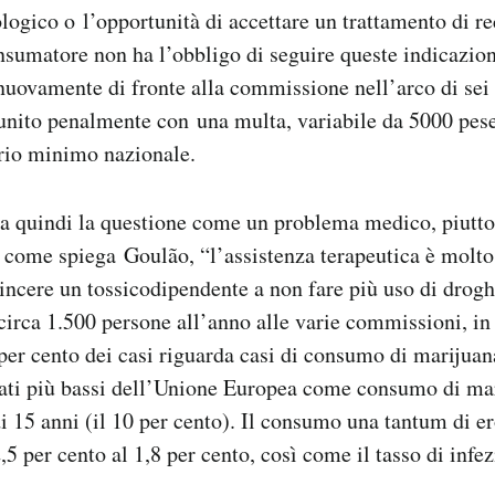
logico o l’opportunità di accettare un trattamento di r
onsumatore non ha l’obbligo di seguire queste indicazio
 nuovamente di fronte alla commissione nell’arco di sei
unito penalmente con una multa, variabile da 5000 pese
lario minimo nazionale.
tta quindi la questione come un problema medico, piutt
come spiega Goulão, “l’assistenza terapeutica è molto 
incere un tossicodipendente a non fare più uso di drogh
circa 1.500 persone all’anno alle varie commissioni, i
0 per cento dei casi riguarda casi di consumo di marijuan
dati più bassi dell’Unione Europea come consumo di mar
i 15 anni (il 10 per cento). Il consumo una tantum di er
,5 per cento al 1,8 per cento, così come il tasso di infe