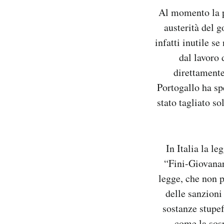
Al momento la p
austerità del g
infatti inutile 
dal lavoro 
direttamente
Portogallo ha sp
stato tagliato s
In Italia la le
“Fini-Giovanar
legge, che non p
delle sanzioni
sostanze stupef
come la sosp