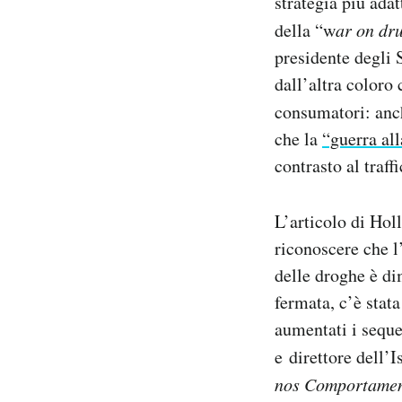
strategia più ada
Notifiche mobile
della “w
ar on d
Regala il Post
presidente degli 
Hai bisogno di aiuto?
dall’altra coloro
Esci
consumatori: an
che la
“guerra all
contrasto al traff
L’articolo di Hol
riconoscere che l
delle droghe è di
fermata, c’è stat
aumentati i sequ
e direttore dell’
nos Comportamen