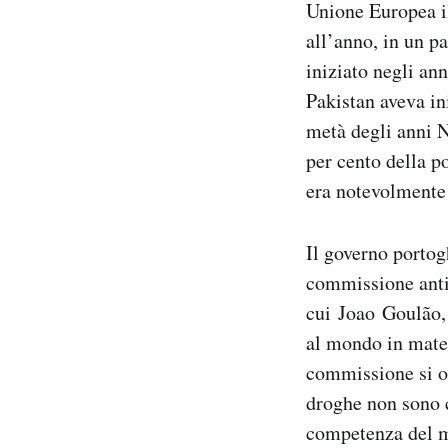
Unione Europea il
all’anno, in un p
iniziato negli an
Pakistan aveva in
metà degli anni N
per cento della p
era notevolmente 
Il governo porto
commissione anti-
cui Joao Goulão, 
al mondo in mater
commissione si o
droghe non sono c
competenza del mi