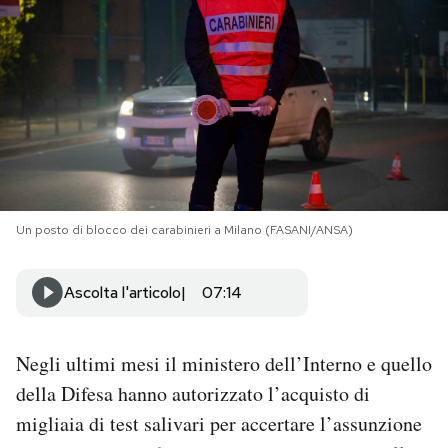
PODCAST
NEWSLETTER
I MIEI PREFERITI
Un posto di blocco dei carabinieri a Milano (FASANI/ANSA)
SHOP
Ascolta l'articolo
07:14
CALENDARIO
Negli ultimi mesi il ministero dell’Interno e quello
AREA PERSONALE
della Difesa hanno autorizzato l’acquisto di
Area Personale
migliaia di test salivari per accertare l’assunzione
Newsletter