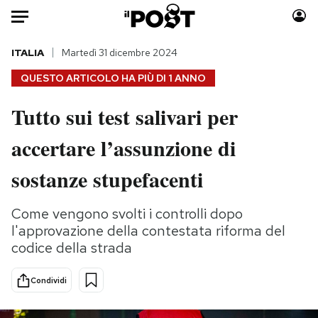
Auto
ITALIA
Martedì 31 dicembre 2024
QUESTO ARTICOLO HA PIÙ DI
1 ANNO
HOME
Tutto sui test salivari per
Italia
Moda
accertare l’assunzione di
Mondo
Libri
Politica
Consumismi
sostanze stupefacenti
Tecnologia
Storie/Idee
Internet
Ok Boomer!
Come vengono svolti i controlli dopo
Scienza
Media
l'approvazione della contestata riforma del
Cultura
Europa
codice della strada
Economia
Altrecose
Condividi
Sport
Mondiali calcio 2026