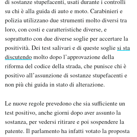
di sostanze stupefacenti, usati durante i controlli
Notifiche mobile
su chi è alla guida di auto e moto. Carabinieri e
Regala il Post
polizia utilizzano due strumenti molto diversi tra
Hai bisogno di aiuto?
loro, con costi e caratteristiche diverse, e
Esci
soprattutto con due diverse soglie per accertare la
positività. Dei test salivari e di queste soglie
si sta
discutendo
molto dopo l’approvazione della
riforma del codice della strada, che punisce chi è
positivo all’assunzione di sostanze stupefacenti e
non più chi guida in stato di alterazione.
Le nuove regole prevedono che sia sufficiente un
test positivo, anche giorni dopo aver assunto la
sostanza, per vedersi ritirare e poi sospendere la
patente. Il parlamento ha infatti votato la proposta