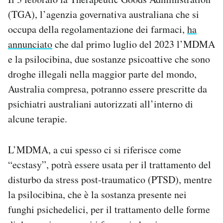
Notifiche mobile
(TGA), l’agenzia governativa australiana che si
Regala il Post
occupa della regolamentazione dei farmaci,
ha
Hai bisogno di aiuto?
annunciato
che dal primo luglio del 2023 l’MDMA
Esci
e la psilocibina, due sostanze psicoattive che sono
droghe illegali nella maggior parte del mondo,
Australia compresa, potranno essere prescritte da
psichiatri australiani autorizzati all’interno di
alcune terapie.
L’MDMA, a cui spesso ci si riferisce come
“ecstasy”, potrà essere usata per il trattamento del
disturbo da stress post-traumatico (PTSD), mentre
la psilocibina, che è la sostanza presente nei
funghi psichedelici, per il trattamento delle forme