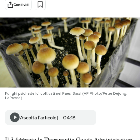
Condividi
PODCAST
NEWSLETTER
I MIEI PREFERITI
SHOP
Funghi psichedelici coltivati nei Paesi Bassi (AP Photo/Peter Dejong,
CALENDARIO
LaPresse)
AREA PERSONALE
Ascolta l'articolo
04:18
Area Personale
Newsletter
Il 3 febbraio la Therapeutic Goods Administration