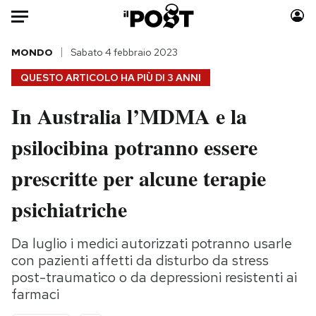
Auto
MONDO
Sabato 4 febbraio 2023
QUESTO ARTICOLO HA PIÙ DI
3 ANNI
HOME
In Australia l’MDMA e la
Italia
Moda
psilocibina potranno essere
Mondo
Libri
Politica
Consumismi
prescritte per alcune terapie
Tecnologia
Storie/Idee
Internet
Ok Boomer!
psichiatriche
Scienza
Media
Cultura
Europa
Da luglio i medici autorizzati potranno usarle
con pazienti affetti da disturbo da stress
Economia
Altrecose
post-traumatico o da depressioni resistenti ai
Sport
Mondiali calcio 2026
farmaci