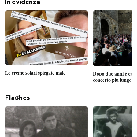
In evidenza
Le creme solari spiegate male
Dopo due anni è camb
concerto più lungo d
Fla
hes