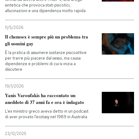
sintetica che provoca stati psicotici,
allucinazioni e una dipendenza molto rapida
PODCAST
11/5/2026
NEWSLETTER
Il chemsex è sempre più un problema tra
gli uomini gay
È la pratica di assumere sostanze psicoattive
I MIEI PREFERITI
per trarre più piacere dal sesso, ma causa
dipendenze e problemi di cui si inizia a
discutere
SHOP
19/1/2026
CALENDARIO
Yanis Varoufakis ha raccontato un
aneddoto di 37 anni fa e ora è indagato
L’ex ministro greco aveva detto in un podcast
AREA PERSONALE
di aver provato l’ecstasy nel 1989 in Australia
Entra
23/12/2025