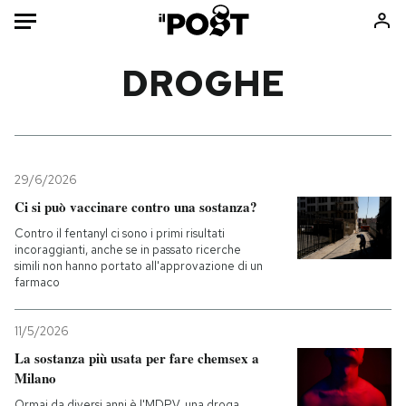
Auto
DROGHE
HOME
Italia
Moda
Mondo
Libri
29/6/2026
Politica
Consumismi
Ci si può vaccinare contro una sostanza?
Tecnologia
Storie/Idee
Contro il fentanyl ci sono i primi risultati
incoraggianti, anche se in passato ricerche
Internet
Ok Boomer!
simili non hanno portato all'approvazione di un
Scienza
Media
farmaco
Cultura
Europa
11/5/2026
Economia
Altrecose
La sostanza più usata per fare chemsex a
Sport
Mondiali calcio 2026
Milano
Ormai da diversi anni è l'MDPV, una droga