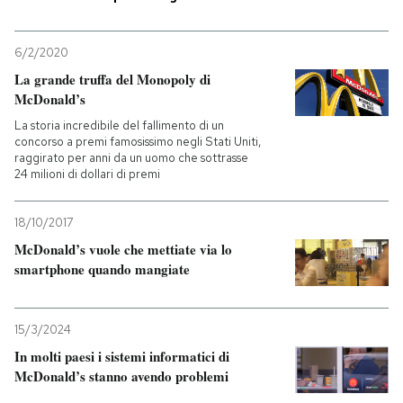
PODCAST
6/2/2020
La grande truffa del Monopoly di
NEWSLETTER
McDonald’s
La storia incredibile del fallimento di un
concorso a premi famosissimo negli Stati Uniti,
I MIEI PREFERITI
raggirato per anni da un uomo che sottrasse
24 milioni di dollari di premi
SHOP
18/10/2017
McDonald’s vuole che mettiate via lo
smartphone quando mangiate
CALENDARIO
15/3/2024
AREA PERSONALE
In molti paesi i sistemi informatici di
Entra
McDonald’s stanno avendo problemi