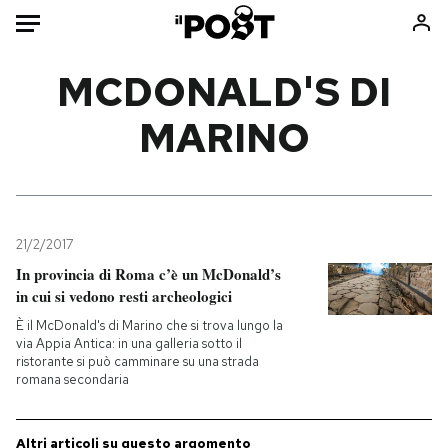
Auto
MCDONALD'S DI
MARINO
HOME
Italia
Moda
Mondo
Libri
Politica
Consumismi
21/2/2017
Tecnologia
Storie/Idee
In provincia di Roma c’è un McDonald’s
Internet
Ok Boomer!
in cui si vedono resti archeologici
Scienza
Media
È il McDonald's di Marino che si trova lungo la
Cultura
Europa
via Appia Antica: in una galleria sotto il
ristorante si può camminare su una strada
Economia
Altrecose
romana secondaria
Sport
Mondiali calcio 2026
Altri articoli su questo argomento