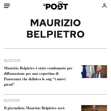
Auto
MAURIZIO
BELPIETRO
HOME
Italia
Moda
Mondo
Libri
Politica
Consumismi
18/12/2025
Tecnologia
Storie/Idee
Maurizio Belpietro è stato condannato per
Internet
Ok Boomer!
diffamazione per una copertina di
Scienza
Media
Panorama che definiva le ong “i nuovi
pirati”
Cultura
Europa
Economia
Altrecose
Sport
Mondiali calcio 2026
15/11/2024
Il giornalista Maurizio Belpietro sarà