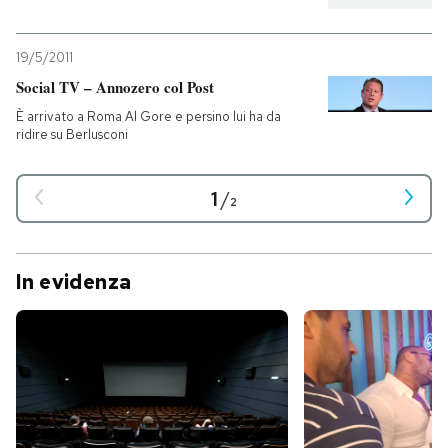
19/5/2011
Social TV – Annozero col Post
È arrivato a Roma Al Gore e persino lui ha da
ridire su Berlusconi
1
/
2
In evidenza