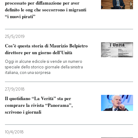
processato per diffamazione per aver
definito le ong che soccorrono i migranti
PODCAST
“i nuovi pirati”
NEWSLETTER
25/5/2019
Cos’è questa storia di Maurizio Belpietro
direttore per un giorno dell’Unità
I MIEI PREFERITI
Oggi in alcune edicole si vende un numero
speciale dello storico giornale della sinistra
italiana, con una sorpresa
SHOP
27/9/2018
CALENDARIO
Il quotidiano “La Verità” sta per
comprare la rivista “Panorama”,
scrivono i giornali
AREA PERSONALE
Entra
10/4/2018