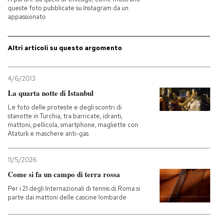
queste foto pubblicate su Instagram da un
appassionato
PODCAST
Altri articoli su questo argomento
NEWSLETTER
4/6/2013
I MIEI PREFERITI
La quarta notte di Istanbul
Le foto delle proteste e degli scontri di
SHOP
stanotte in Turchia, tra barricate, idranti,
mattoni, pellicola, smartphone, magliette con
Ataturk e maschere anti-gas
CALENDARIO
11/5/2026
Come si fa un campo di terra rossa
AREA PERSONALE
Per i 21 degli Internazionali di tennis di Roma si
parte dai mattoni delle cascine lombarde
Entra