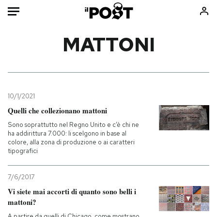
Auto
MATTONI
HOME
Italia
Moda
Mondo
Libri
10/1/2021
Politica
Consumismi
Quelli che collezionano mattoni
Tecnologia
Storie/Idee
Sono soprattutto nel Regno Unito e c’è chi ne
ha addirittura 7.000: li scelgono in base al
Internet
Ok Boomer!
colore, alla zona di produzione o ai caratteri
Scienza
Media
tipografici
Cultura
Europa
7/6/2017
Economia
Altrecose
Vi siete mai accorti di quanto sono belli i
Sport
Mondiali calcio 2026
mattoni?
A partire da quelli di Chicago, come mostrano