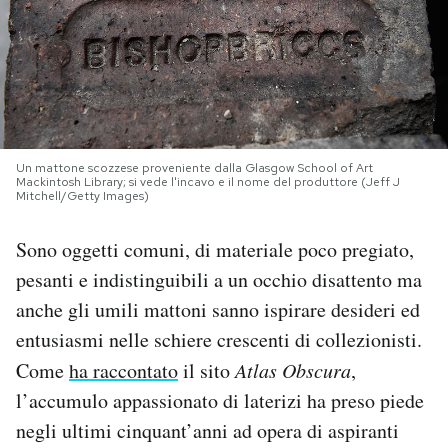
PODCAST
NEWSLETTER
Un mattone scozzese proveniente dalla Glasgow School of Art
I MIEI PREFERITI
Mackintosh Library; si vede l'incavo e il nome del produttore (Jeff J
Mitchell/Getty Images)
SHOP
Sono oggetti comuni, di materiale poco pregiato,
pesanti e indistinguibili a un occhio disattento ma
CALENDARIO
anche gli umili mattoni sanno ispirare desideri ed
entusiasmi nelle schiere crescenti di collezionisti.
Come
ha raccontato
il sito
Atlas Obscura
,
AREA PERSONALE
l’accumulo appassionato di laterizi ha preso piede
Area Personale
negli ultimi cinquant’anni ad opera di aspiranti
Newsletter