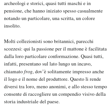
archeologi e storici, quasi tutti maschi e in
Notifiche mobile
pensione, che hanno iniziato spesso casualmente
Regala il Post
Hai bisogno di aiuto?
notando un particolare, una scritta, un colore
Esci
insolito.
Molti collezionisti sono britannici, parecchi
scozzesi: qui la passione per il mattone è facilitata
dalla loro particolare conformazione. Quasi tutti,
infatti, presentano sul lato lungo un incavo,
chiamato
frog
, dov’è solitamente impresso anche
il logo e il nome del produttore. Questo li rende
diversi tra loro, meno anonimi, e allo stesso tempo
consente di raccogliere un compendio visivo della
storia industriale del paese.