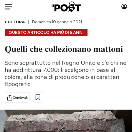
Auto
CULTURA
Domenica 10 gennaio 2021
QUESTO ARTICOLO HA PIÙ DI
5 ANNI
HOME
Quelli che collezionano mattoni
Italia
Moda
Mondo
Libri
Sono soprattutto nel Regno Unito e c’è chi ne
Politica
Consumismi
ha addirittura 7.000: li scelgono in base al
Tecnologia
Storie/Idee
colore, alla zona di produzione o ai caratteri
tipografici
Internet
Ok Boomer!
Scienza
Media
Condividi
Cultura
Europa
Economia
Altrecose
Sport
Mondiali calcio 2026