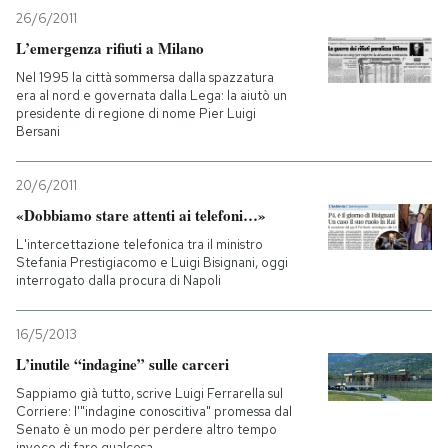
26/6/2011
L’emergenza rifiuti a Milano
Nel 1995 la città sommersa dalla spazzatura
era al nord e governata dalla Lega: la aiutò un
presidente di regione di nome Pier Luigi
Bersani
20/6/2011
«Dobbiamo stare attenti ai telefoni…»
L'intercettazione telefonica tra il ministro
Stefania Prestigiacomo e Luigi Bisignani, oggi
interrogato dalla procura di Napoli
16/5/2013
L’inutile “indagine” sulle carceri
Sappiamo già tutto, scrive Luigi Ferrarella sul
Corriere: l'"indagine conoscitiva" promessa dal
Senato è un modo per perdere altro tempo
invece di fare qualcosa