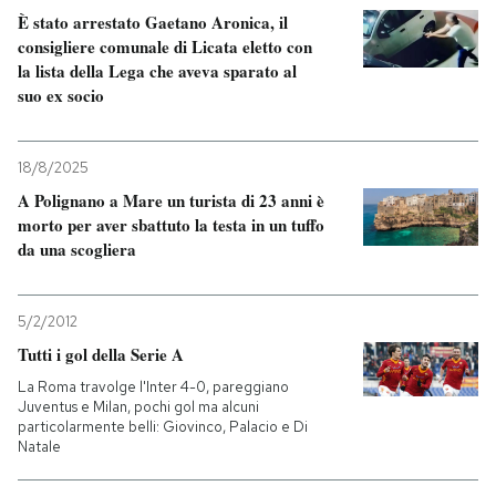
È stato arrestato Gaetano Aronica, il
consigliere comunale di Licata eletto con
PODCAST
la lista della Lega che aveva sparato al
suo ex socio
NEWSLETTER
18/8/2025
I MIEI PREFERITI
A Polignano a Mare un turista di 23 anni è
morto per aver sbattuto la testa in un tuffo
da una scogliera
SHOP
5/2/2012
CALENDARIO
Tutti i gol della Serie A
La Roma travolge l'Inter 4-0, pareggiano
Juventus e Milan, pochi gol ma alcuni
AREA PERSONALE
particolarmente belli: Giovinco, Palacio e Di
Natale
Entra