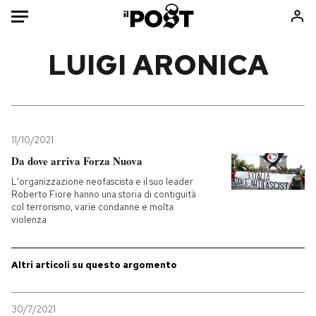
Auto
LUIGI ARONICA
HOME
Italia
Moda
Mondo
Libri
11/10/2021
Politica
Consumismi
Da dove arriva Forza Nuova
Tecnologia
Storie/Idee
L'organizzazione neofascista e il suo leader
Roberto Fiore hanno una storia di contiguità
Internet
Ok Boomer!
col terrorismo, varie condanne e molta
Scienza
Media
violenza
Cultura
Europa
Economia
Altrecose
Altri articoli su questo argomento
Sport
Mondiali calcio 2026
30/7/2021