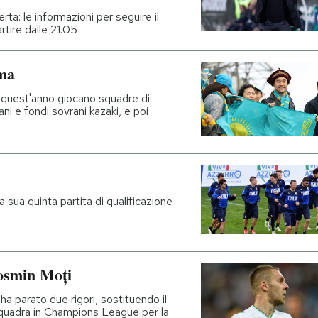
erta: le informazioni per seguire il
artire dalle 21.05
ima
 quest'anno giocano squadre di
iani e fondi sovrani kazaki, e poi
la sua quinta partita di qualificazione
osmin Moți
a parato due rigori, sostituendo il
 squadra in Champions League per la