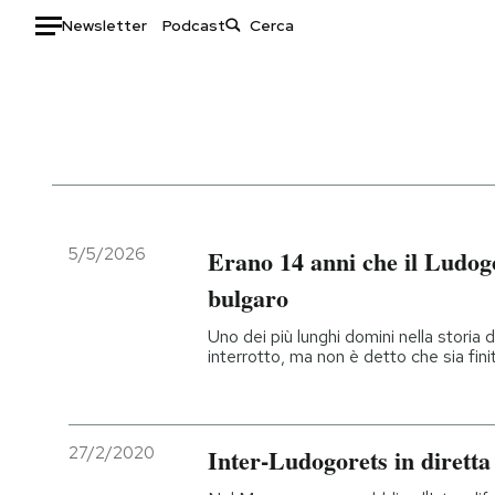
Newsletter
Podcast
Auto
HOME
Italia
Moda
Mondo
Libri
Politica
Consumismi
5/5/2026
Erano 14 anni che il Ludog
Tecnologia
Storie/Idee
bulgaro
Internet
Ok Boomer!
Uno dei più lunghi domini nella storia 
Scienza
Media
interrotto, ma non è detto che sia fini
Cultura
Europa
Economia
Altrecose
Sport
Mondiali calcio 2026
27/2/2020
Inter-Ludogorets in diretta