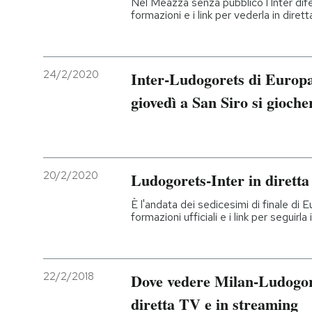
Nel Meazza senza pubblico l'Inter difend
formazioni e i link per vederla in dirett
PODCAST
24/2/2020
NEWSLETTER
Inter-Ludogorets di Europa
giovedì a San Siro si gioche
I MIEI PREFERITI
SHOP
20/2/2020
Ludogorets-Inter in diretta
È l'andata dei sedicesimi di finale di 
CALENDARIO
formazioni ufficiali e i link per seguirla
AREA PERSONALE
22/2/2018
Dove vedere Milan-Ludogor
Entra
diretta TV e in streaming