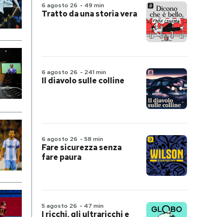
6 agosto 26
-
49 min
Tratto da una storia vera
6 agosto 26
-
241 min
Il diavolo sulle colline
6 agosto 26
-
58 min
Fare sicurezza senza
fare paura
5 agosto 26
-
47 min
I ricchi, gli ultraricchi e