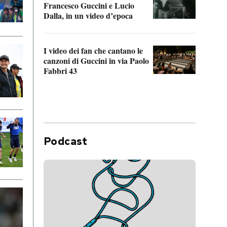
Francesco Guccini e Lucio
“Loco
Dalla, in un video d’epoca
Franc
I video dei fan che cantano le
Il de
canzoni di Guccini in via Paolo
Edoar
Fabbri 43
cappi
Podcast