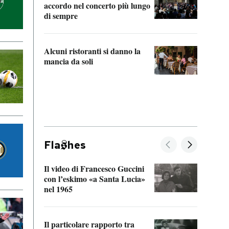
accordo nel concerto più lungo
di sempre
Il ci
parla
Alcuni ristoranti si danno la
nessu
mancia da soli
Fla
hes
Il video di Francesco Guccini
Sulla
con l’eskimo «a Santa Lucia»
vorti
nel 1965
veder
Il particolare rapporto tra
La ve