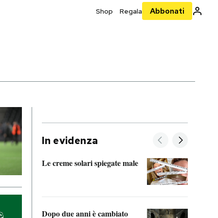
Abbonati
Shop
Regala
In evidenza
Le creme solari spiegate male
FitAc
guerr
Dopo due anni è cambiato
A cos