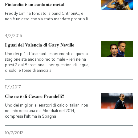
Finlandia è un cantante metal
PODCAST
Freddy Lim ha fondato la band ChthoniC, e
non è un caso che sia stato mandato proprio lì
NEWSLETTER
4/2/2016
I guai del Valencia di Gary Neville
I MIEI PREFERITI
Uno dei più affascinanti esperimenti di questa
stagione sta andando molto male – ieri ne ha
presi 7 dal Barcellona – per questioni di lingua,
di soldi e forse di amicizia
SHOP
11/1/2017
CALENDARIO
Che ne è di Cesare Prandelli?
Uno dei migliori allenatori di calcio italiani non
ne imbrocca una dai Mondiali del 2014,
AREA PERSONALE
compresa l'ultima in Spagna
Entra
10/7/2012