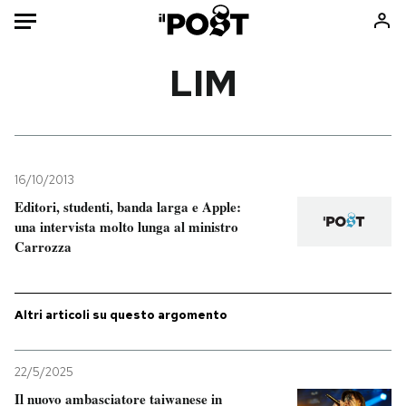
Auto
LIM
HOME
Italia
Moda
Mondo
Libri
16/10/2013
Politica
Consumismi
Editori, studenti, banda larga e Apple:
una intervista molto lunga al ministro
Tecnologia
Storie/Idee
Carrozza
Internet
Ok Boomer!
Scienza
Media
Cultura
Europa
Altri articoli su questo argomento
Economia
Altrecose
Sport
Mondiali calcio 2026
22/5/2025
Il nuovo ambasciatore taiwanese in